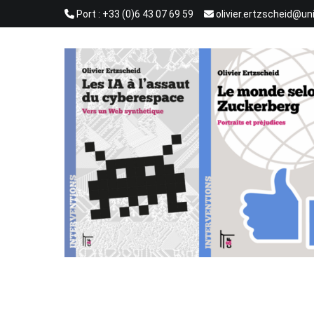
Aller
Port : +33 (0)6 43 07 69 59
olivier.ertzscheid@un
au
contenu