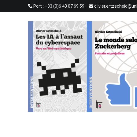
Aller
Port : +33 (0)6 43 07 69 59
olivier.ertzscheid@un
au
contenu