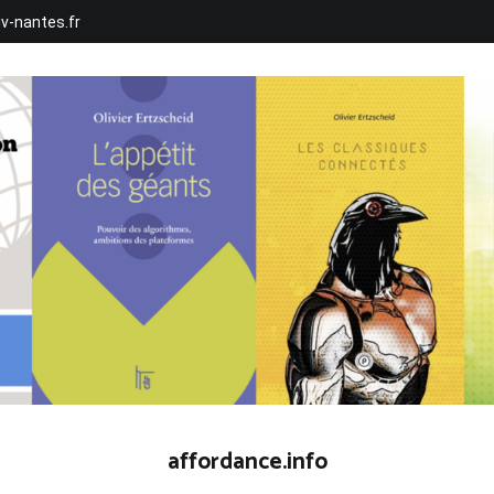
iv-nantes.fr
affordance.info