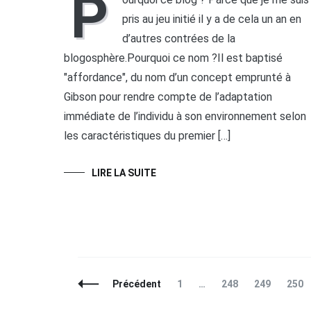
P
pris au jeu initié il y a de cela un an en
d’autres contrées de la
blogosphère.Pourquoi ce nom ?Il est baptisé
"affordance", du nom d’un concept emprunté à
Gibson pour rendre compte de l’adaptation
immédiate de l’individu à son environnement selon
les caractéristiques du premier […]
LIRE LA SUITE
Navigation
Page
Page
Page
Page
Précédent
1
…
248
249
250
des
articles