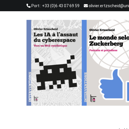
Aller
Port : +33 (0)6 43 07 69 59
olivier.ertzscheid@un
au
contenu