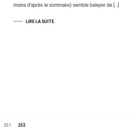
moins d’après le sommaire) semble balayer de […]
LIRE LA SUITE
Page
Page
251
252