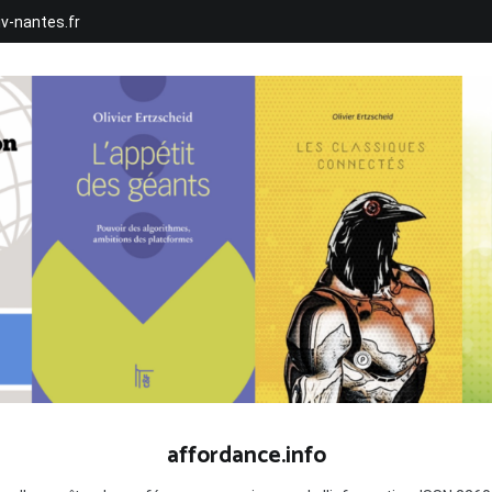
iv-nantes.fr
affordance.info