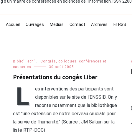
og d'un maître de conférences en sciences de l'information. ISSN 226
Accueil
Ouvrages
Médias
Contact
Archives
Fil RSS
Biblio"Tech"
,
Congrès, colloques, conférences et
causeries
30 août 2005
Présentations du congès Liber
L
es interventions des participants sont
disponibles sur le site de l’ENSSIB. On y
raconte notamment que la bibliothèque
est "une extension de notre cerveau cruciale pour
la survie de l’humanité." (Source : JM Salaun sur la
liste RTP-DOC)