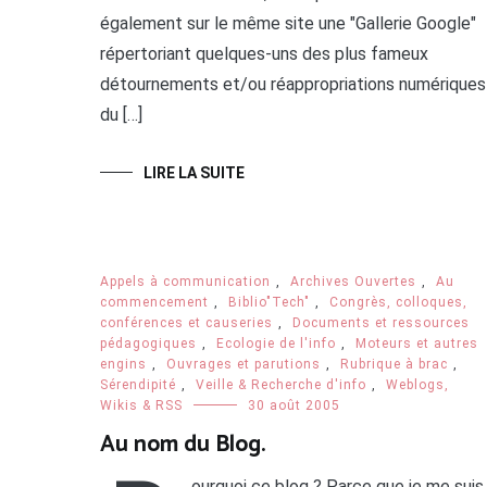
également sur le même site une "Gallerie Google"
répertoriant quelques-uns des plus fameux
détournements et/ou réappropriations numériques
du […]
LIRE LA SUITE
Appels à communication
,
Archives Ouvertes
,
Au
commencement
,
Biblio"Tech"
,
Congrès, colloques,
conférences et causeries
,
Documents et ressources
pédagogiques
,
Ecologie de l'info
,
Moteurs et autres
engins
,
Ouvrages et parutions
,
Rubrique à brac
,
Sérendipité
,
Veille & Recherche d'info
,
Weblogs,
Wikis & RSS
30 août 2005
Au nom du Blog.
ourquoi ce blog ? Parce que je me suis