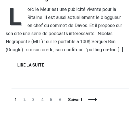
L
oïc le Meur est une publicité vivante pour la
Ritaline. Il est aussi actuellement le bloggueur
en chef du sommet de Davos. Et il propose sur
son site une série de podcasts intéressants : Nicolas
Negroponte (MIT) : sur le portable à 100$ Serguei Brin
(Google) : sur son credo, son confiteor : "putting on-line […]
LIRE LA SUITE
Navigation
Page
Page
Page
Page
Page
Page
1
2
3
4
5
6
Suivant
des
articles