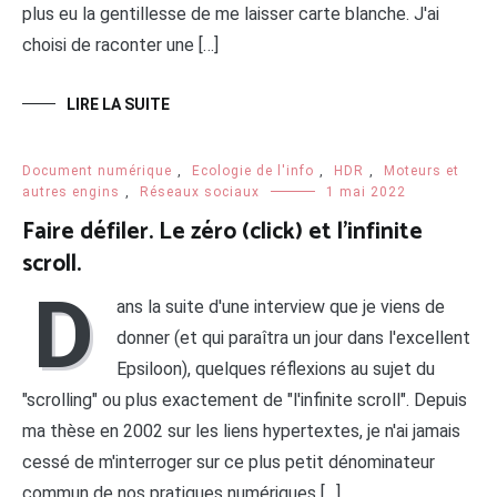
plus eu la gentillesse de me laisser carte blanche. J'ai
choisi de raconter une […]
LIRE LA SUITE
Document numérique
,
Ecologie de l'info
,
HDR
,
Moteurs et
autres engins
,
Réseaux sociaux
1 mai 2022
Faire défiler. Le zéro (click) et l’infinite
scroll.
D
ans la suite d'une interview que je viens de
donner (et qui paraîtra un jour dans l'excellent
Epsiloon), quelques réflexions au sujet du
"scrolling" ou plus exactement de "l'infinite scroll". Depuis
ma thèse en 2002 sur les liens hypertextes, je n'ai jamais
cessé de m'interroger sur ce plus petit dénominateur
commun de nos pratiques numériques […]