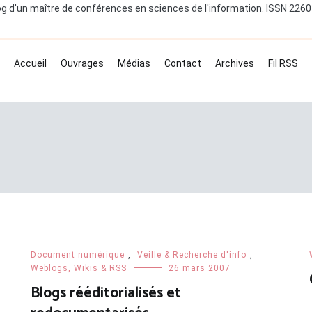
og d'un maître de conférences en sciences de l'information. ISSN 226
Accueil
Ouvrages
Médias
Contact
Archives
Fil RSS
Document numérique
,
Veille & Recherche d'info
,
Weblogs, Wikis & RSS
26 mars 2007
Blogs rééditorialisés et