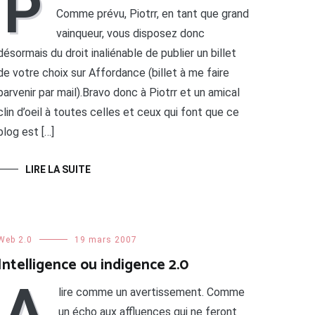
P
Comme prévu, Piotrr, en tant que grand
vainqueur, vous disposez donc
désormais du droit inaliénable de publier un billet
de votre choix sur Affordance (billet à me faire
parvenir par mail).Bravo donc à Piotrr et un amical
clin d’oeil à toutes celles et ceux qui font que ce
blog est […]
LIRE LA SUITE
Web 2.0
19 mars 2007
Intelligence ou indigence 2.0
A
lire comme un avertissement. Comme
un écho aux affluences qui ne feront