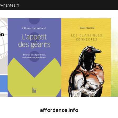
iv-nantes.fr
affordance.info