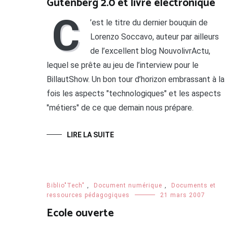
Gutenberg 2.0 et livre électronique
C
’est le titre du dernier bouquin de
Lorenzo Soccavo, auteur par ailleurs
de l’excellent blog NouvolivrActu,
lequel se prête au jeu de l’interview pour le
BillautShow. Un bon tour d’horizon embrassant à la
fois les aspects "technologiques" et les aspects
"métiers" de ce que demain nous prépare.
LIRE LA SUITE
Biblio"Tech"
,
Document numérique
,
Documents et
ressources pédagogiques
21 mars 2007
Ecole ouverte