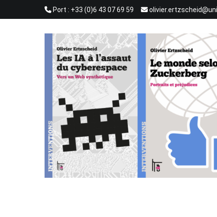
Aller
Port : +33 (0)6 43 07 69 59
olivier.ertzscheid@un
au
contenu