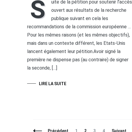
S
uite de la pétition pour soutenir l’accès
ouvert aux résultats de la recherche
publique suivant en cela les
recommandations de la commission européenne …
Pour les mêmes raisons (et les mêmes objectifs),
mais dans un contexte différent, les Etats-Unis
lancent également leur pétition.Avoir signé la
première ne dispense pas (au contraire) de signer
la seconde, […]
LIRE LA SUITE
Navigation
Page
Page
Page
Page
Précédent
1
2
3
4
Suivant