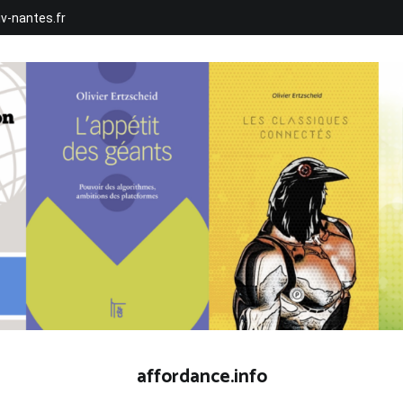
iv-nantes.fr
affordance.info