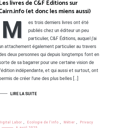
Les livres de C&F Éditions sur
Cairn.info (et donc les miens aussi)
M
es trois derniers livres ont été
publiés chez un éditeur un peu
particulier, C&F Éditions, auquel j’ai
un attachement également particulier au travers
des deux personnes qui depuis longtemps font en
sorte de sa bagarrer pour une certaine vision de
l’édition indépendante, et qui aussi et surtout, ont
permis de créer l’une des plus belles […]
LIRE LA SUITE
Digital Labor
,
Ecologie de l'info
,
Métier
,
Privacy
6 avril 2025