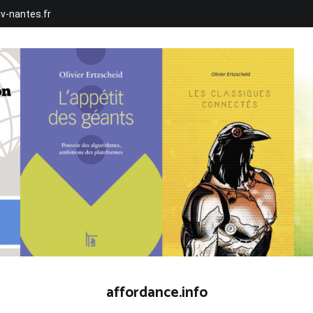
iv-nantes.fr
affordance.info