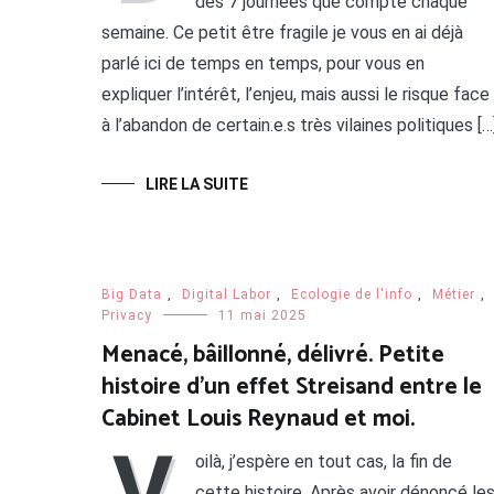
des 7 journées que compte chaque
semaine. Ce petit être fragile je vous en ai déjà
parlé ici de temps en temps, pour vous en
expliquer l’intérêt, l’enjeu, mais aussi le risque face
à l’abandon de certain.e.s très vilaines politiques […
LIRE LA SUITE
Big Data
,
Digital Labor
,
Ecologie de l'info
,
Métier
,
Privacy
11 mai 2025
Menacé, bâillonné, délivré. Petite
histoire d’un effet Streisand entre le
Cabinet Louis Reynaud et moi.
V
oilà, j’espère en tout cas, la fin de
cette histoire. Après avoir dénoncé le