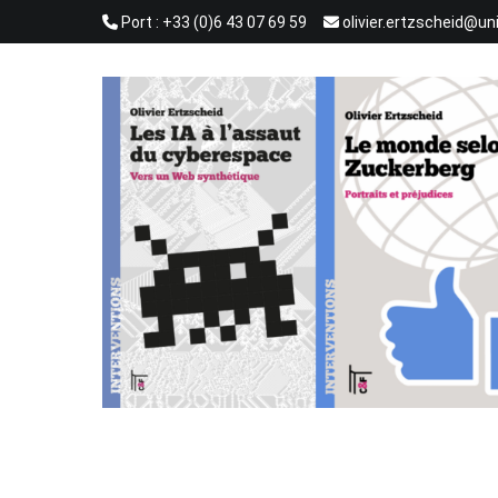
Aller
Port : +33 (0)6 43 07 69 59
olivier.ertzscheid@un
au
contenu