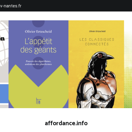
iv-nantes.fr
affordance.info