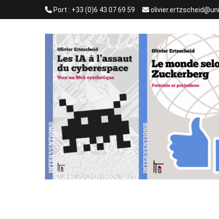
Aller
Port : +33 (0)6 43 07 69 59
olivier.ertzscheid@un
au
contenu