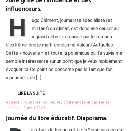
zone grise de l’influence et des
influenceurs.
H
ugo Clément, journaliste spécialiste (et
militant) du climat, est donc allé causer au
« grand débat » organisé par le torchon
d’extrême-droite multi-condamné Valeurs Actuelles.
Cette « nouvelle » et toute la polémique qui l’a suivie me
semble intéressante sur un point que je veux rapidement
évoquer ici. Ce point ne concerne pas le fait que l’on
« pourrait » ou […]
LIRE LA SUITE
Agenda
,
Congrès, colloques, conférences et causeries
8 avril 2023
Journée du libre éducatif. Diaporama.
e retour de Rennes et de la 2ème journée du