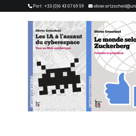
Aller
Port : +33 (0)6 43 07 69 59
olivier.ertzscheid@un
au
contenu