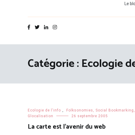
Le bl
Catégorie :
Ecologie de
Ecologie de l'info
,
Folksonomies, Social Bookmarking,
Glocalisation
26 septembre 2005
La carte est l’avenir du web