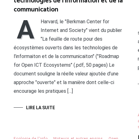
technologies de l’information et de la
communication
A
Harvard, le "Berkman Center for
Internet and Society" vient du publier
"La feuille de route pour des
écosystèmes ouverts dans les technologies de
l’informaiton et de la communicaiton" ("Roadmap
for Open ICT Ecosystems" (.pdf, 50 pages) Le
document souligne la réelle valeur ajoutée d’une
approche "ouverte" et la manière dont celle-ci
encourage les pratiques […]
LIRE LA SUITE
Ecologie de l'info
,
Moteurs et autres engins
,
Open