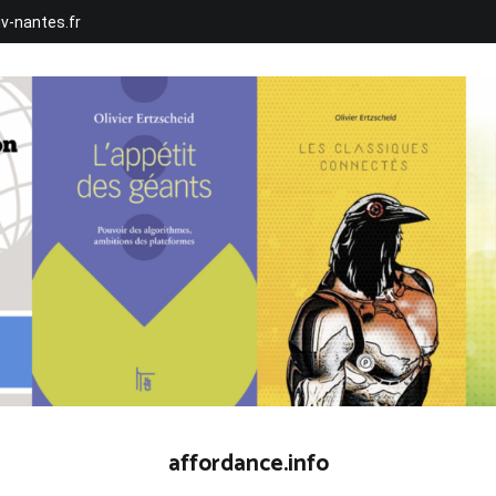
iv-nantes.fr
affordance.info