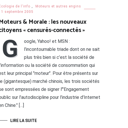
Ecologie de l'info
,
Moteurs et autres engins
11 septembre 2005
Moteurs & Morale : les nouveaux
citoyens « censurés-connectés »
G
oogle, Yahoo! et MSN :
l’incontournable triade dont on ne sait
plus très bien si c’est la société de
l’information ou la société de consommation qui
est leur principal "moteur". Pour être présents sur
le (gigantesque) marché chinois, les trois sociétés
se sont empressées de signer l’"Engagement
public sur l’autodiscipline pour l’industrie d’Internet
en Chine." […]
LIRE LA SUITE