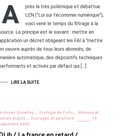
A
près la très polémique et débattue
LEN ("Loi sur l’économie numérique"),
voici venir le temps du filtrage à la
source. Le principe est le suivant : mettre en
application un décret obligeant les FAI à "mettre
en oeuvre auprès de tous leurs abonnés, de
manière automatique, des dispositifs techniques
performants et activés par défaut qui […]
LIRE LA SUITE
Archives Ouvertes
,
Ecologie de l'info
,
Moteurs et
autres engins
,
Ouvrages et parutions
16
septembre 2005
DLib / La france en retard /