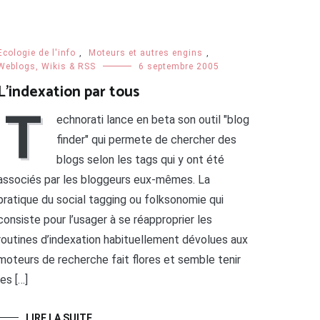
Ecologie de l'info
,
Moteurs et autres engins
,
Weblogs, Wikis & RSS
6 septembre 2005
L’indexation par tous
T
echnorati lance en beta son outil "blog
finder" qui permete de chercher des
blogs selon les tags qui y ont été
associés par les bloggeurs eux-mêmes. La
pratique du social tagging ou folksonomie qui
consiste pour l’usager à se réapproprier les
routines d’indexation habituellement dévolues aux
moteurs de recherche fait flores et semble tenir
les […]
LIRE LA SUITE