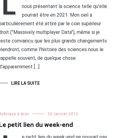
L
nous présentant la science telle qu'elle
pourrait être en 2021. Mon oeil a
particulièrement été attiré par le coin supérieur
droit ("Massively multiplayer Data"), même si je
reste convaincu que les plus grands changements
viendront, comme l'histoire des sciences nous le
rappelle souvent, de quelque chose
d'apparemment […]
LIRE LA SUITE
Rubrique à brac
20 janvier 2012
Le petit lien du week-end
e petit lien du week-end ne pouvait pas