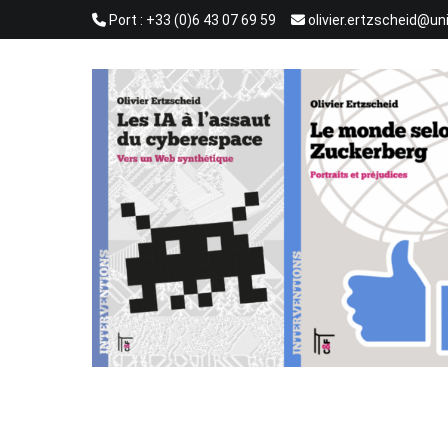
Aller
Port : +33 (0)6 43 07 69 59
olivier.ertzscheid@un
au
contenu