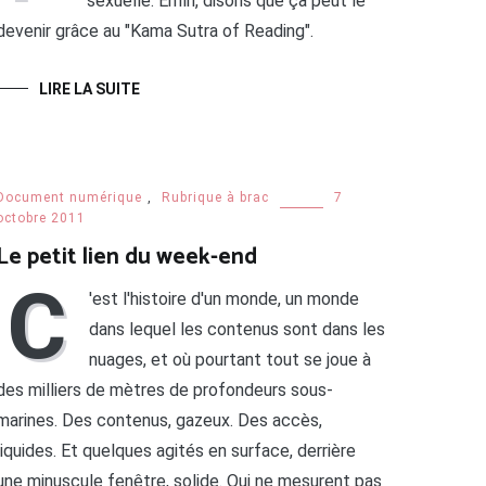
sexuelle. Enfin, disons que ça peut le
devenir grâce au "Kama Sutra of Reading".
LIRE LA SUITE
Document numérique
,
Rubrique à brac
7
octobre 2011
Le petit lien du week-end
C
'est l'histoire d'un monde, un monde
dans lequel les contenus sont dans les
nuages, et où pourtant tout se joue à
des milliers de mètres de profondeurs sous-
marines. Des contenus, gazeux. Des accès,
liquides. Et quelques agités en surface, derrière
une minuscule fenêtre, solide. Qui ne mesurent pas