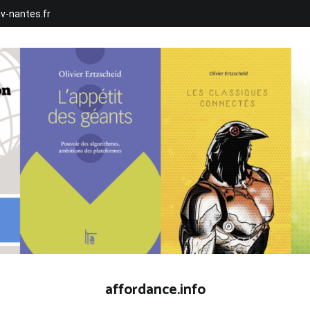
iv-nantes.fr
affordance.info