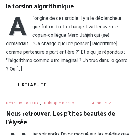
la torsion algorithmique.
A
l'origine de cet article il y a le déclencheur
que fut ce bref échange Twitter avec le
copain-collègue Marc Jahjah qui (se)
demandait : "Ça change quoi de penser [l'algorithme]
comme partenaire à part entière ?" Et à qui je répondais :
"l'algorithme comme être imaginal ? Un truc dans le genre
? Où […]
LIRE LA SUITE
Réseaux sociaux
,
Rubrique à brac
4 mai 2021
Nous retrouver. Les p’tites beautés de
l’élysée.
ier soir après l'avoir moqué sur les médias que