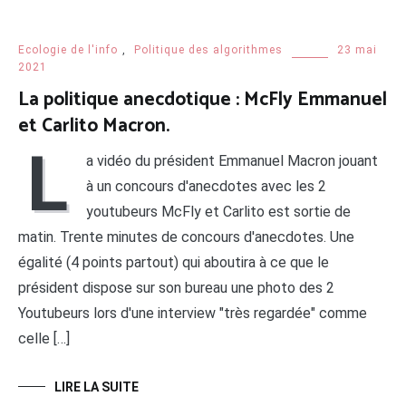
Ecologie de l'info
,
Politique des algorithmes
23 mai
2021
La politique anecdotique : McFly Emmanuel
et Carlito Macron.
L
a vidéo du président Emmanuel Macron jouant
à un concours d'anecdotes avec les 2
youtubeurs McFly et Carlito est sortie de
matin. Trente minutes de concours d'anecdotes. Une
égalité (4 points partout) qui aboutira à ce que le
président dispose sur son bureau une photo des 2
Youtubeurs lors d'une interview "très regardée" comme
celle […]
LIRE LA SUITE