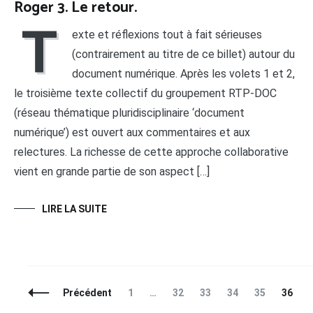
Roger 3. Le retour.
T
exte et réflexions tout à fait sérieuses
(contrairement au titre de ce billet) autour du
document numérique. Après les volets 1 et 2,
le troisième texte collectif du groupement RTP-DOC
(réseau thématique pluridisciplinaire ‘document
numérique’) est ouvert aux commentaires et aux
relectures. La richesse de cette approche collaborative
vient en grande partie de son aspect […]
LIRE LA SUITE
Navigation
Page
Page
Page
Page
Page
Page
Précédent
1
…
32
33
34
35
36
des