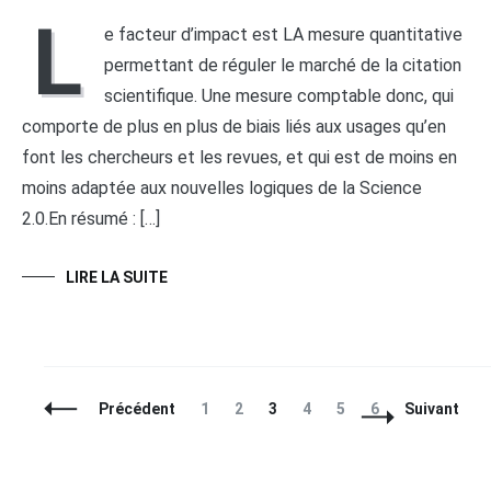
L
e facteur d’impact est LA mesure quantitative
permettant de réguler le marché de la citation
scientifique. Une mesure comptable donc, qui
comporte de plus en plus de biais liés aux usages qu’en
font les chercheurs et les revues, et qui est de moins en
moins adaptée aux nouvelles logiques de la Science
2.0.En résumé : […]
LIRE LA SUITE
Navigation
Page
Page
Page
Page
Page
Page
Précédent
1
2
3
4
5
6
Suivant
des
articles