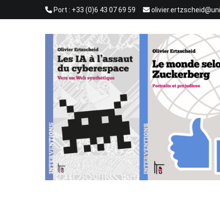
Aller
Port : +33 (0)6 43 07 69 59
olivier.ertzscheid@un
au
contenu