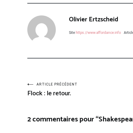
Olivier Ertzscheid
Site
https://www.affordance.info
Artic
Navigation
ARTICLE PRÉCÉDENT
Flock : le retour.
de
l’article
2 commentaires pour “
Shakespear