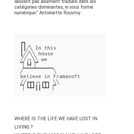
laissent pas aisément traduire dans les
catégories dominantes, ni sous forme
numérique." Antoinette Rouvroy.
┏┓ 

┃┃╱╲ In this 

┃╱╱╲╲ house 

╱╱╭╮╲╲ we 

▔▏┗┛▕▔  

╱▔▔▔▔▔▔▔▔▔▔╲ 

believe in Framasoft

╱╱┏┳┓╭╮┏┳┓ ╲╲ 

▔▏┗┻┛┃┃┗┻┛▕▔
WHERE IS THE LIFE WE HAVE LOST IN
LIVING ?