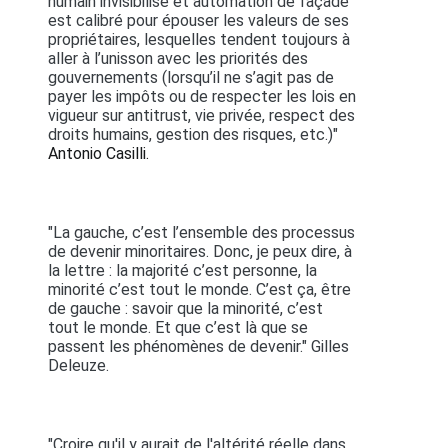
humain invisibilisé et automation de façade
est calibré pour épouser les valeurs de ses
propriétaires, lesquelles tendent toujours à
aller à l’unisson avec les priorités des
gouvernements (lorsqu’il ne s’agit pas de
payer les impôts ou de respecter les lois en
vigueur sur antitrust, vie privée, respect des
droits humains, gestion des risques, etc.)"
Antonio Casilli.
"La gauche, c’est l’ensemble des processus
de devenir minoritaires. Donc, je peux dire, à
la lettre : la majorité c’est personne, la
minorité c’est tout le monde. C’est ça, être
de gauche : savoir que la minorité, c’est
tout le monde. Et que c’est là que se
passent les phénomènes de devenir." Gilles
Deleuze.
"Croire qu'il y aurait de l'altérité réelle dans