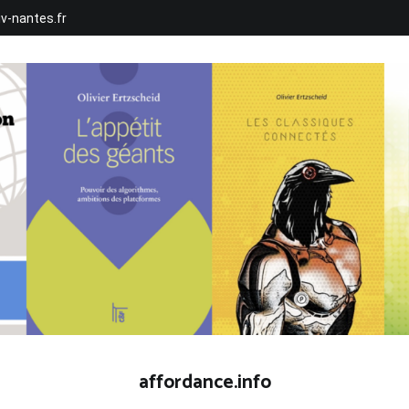
iv-nantes.fr
affordance.info