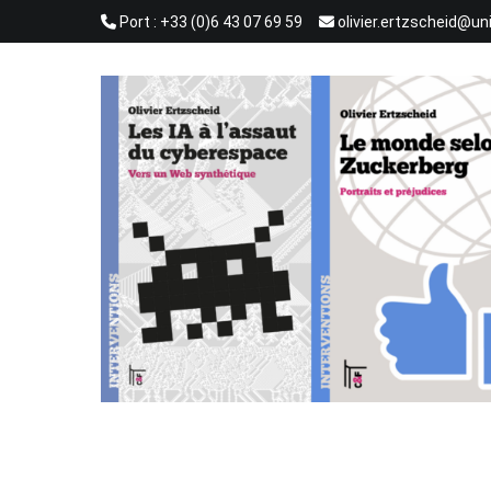
Aller
Port : +33 (0)6 43 07 69 59
olivier.ertzscheid@un
au
contenu