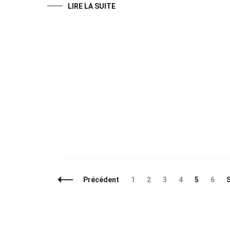
LIRE LA SUITE
Navigation
Page
Page
Page
Page
Page
Page
Précédent
1
2
3
4
5
6
des
articles