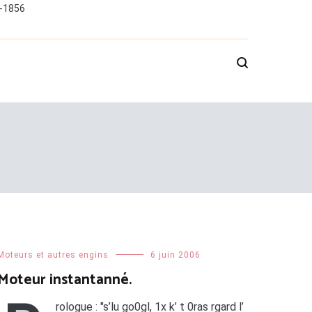
0-1856
Moteurs et autres engins
6 juin 2006
Moteur instantanné.
rologue : "s’lu go0gl, 1x k’ t 0ras rgard l’