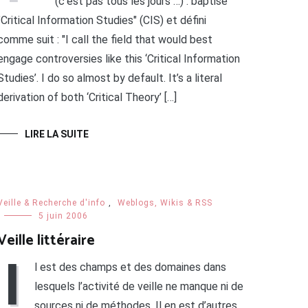
(c’est pas tous les jours …) : baptisé
"Critical Information Studies" (CIS) et défini
comme suit : "I call the field that would best
engage controversies like this ‘Critical Information
Studies’. I do so almost by default. It’s a literal
derivation of both ‘Critical Theory’ […]
LIRE LA SUITE
Veille & Recherche d'info
,
Weblogs, Wikis & RSS
5 juin 2006
Veille littéraire
I
l est des champs et des domaines dans
lesquels l’activité de veille ne manque ni de
sources ni de méthodes. Il en est d’autres