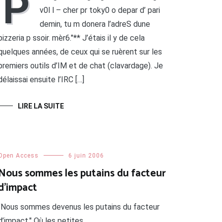
P
v0l l – cher pr toky0 o depar d’ pari
demin, tu m donera l’adreS dune
pizzeria p ssoir. mèr6."** J’étais il y de cela
quelques années, de ceux qui se ruèrent sur les
premiers outils d’IM et de chat (clavardage). Je
délaissai ensuite l’IRC […]
LIRE LA SUITE
Open Access
6 juin 2006
Nous sommes les putains du facteur
d’impact
"Nous sommes devenus les putains du facteur
d’impact." Où les petites