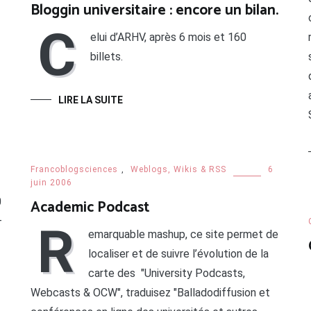
Bloggin universitaire : encore un bilan.
C
elui d’ARHV, après 6 mois et 160
billets.
LIRE LA SUITE
Francoblogsciences
,
Weblogs, Wikis & RSS
6
juin 2006
0
Academic Podcast
–
R
emarquable mashup, ce site permet de
localiser et de suivre l’évolution de la
carte des "University Podcasts,
Webcasts & OCW", traduisez "Balladodiffusion et