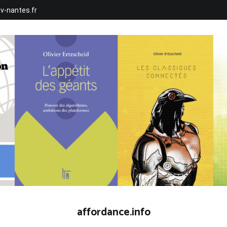
iv-nantes.fr
affordance.info