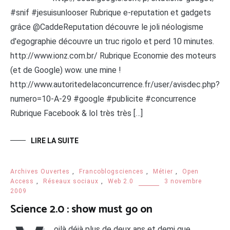
#snif #jesuisunlooser Rubrique e-reputation et gadgets
grâce @CaddeReputation découvre le joli néologisme
d'egographie découvre un truc rigolo et perd 10 minutes.
http://www.ionz.com.br/ Rubrique Economie des moteurs
(et de Google) wow. une mine !
http://www.autoritedelaconcurrence.fr/user/avisdec.php?
numero=10-A-29 #google #publicite #concurrence
Rubrique Facebook & lol très très […]
LIRE LA SUITE
Archives Ouvertes
,
Francoblogsciences
,
Métier
,
Open
Access
,
Réseaux sociaux
,
Web 2.0
3 novembre
2009
Science 2.0 : show must go on
oilà déjà plus de deux ans et demi que