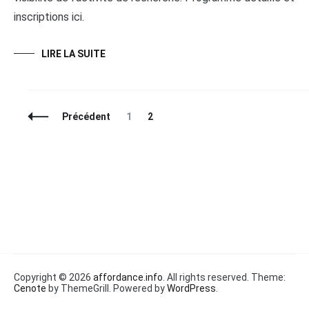
inscriptions ici.
LIRE LA SUITE
Navigation
Page
Page
Précédent
1
2
des
articles
Copyright © 2026
affordance.info
. All rights reserved. Theme:
Cenote
by ThemeGrill. Powered by
WordPress
.