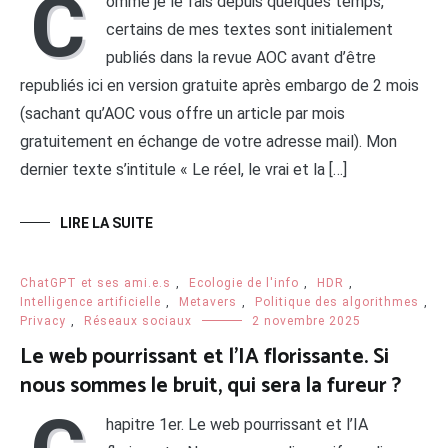
C
omme je le fais depuis quelques temps,
certains de mes textes sont initialement
publiés dans la revue AOC avant d’être
republiés ici en version gratuite après embargo de 2 mois
(sachant qu’AOC vous offre un article par mois
gratuitement en échange de votre adresse mail). Mon
dernier texte s’intitule « Le réel, le vrai et la […]
LIRE LA SUITE
ChatGPT et ses ami.e.s
,
Ecologie de l'info
,
HDR
,
Intelligence artificielle
,
Metavers
,
Politique des algorithmes
,
Privacy
,
Réseaux sociaux
2 novembre 2025
Le web pourrissant et l’IA florissante. Si
nous sommes le bruit, qui sera la fureur ?
hapitre 1er. Le web pourrissant et l’IA