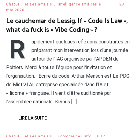
ChatGPT et ses ami.e.s
,
Intelligence artificielle
20
mai 2026
Le cauchemar de Lessig. If « Code Is Law »,
what da fuck is « Vibe Coding » ?
R
apidement quelques réflexions construites en
préparant mon intervention lors d’une journée
autour de l’IAG organisée par l’APDEN de
Poitiers. Merci à toute l’équipe pour l’invitation et
l’organisation. Ecrire du code. Arthur Mensch est Le PDG
de Mistral AI, entreprise spécialisée dans l’IA et
« licorne » française. Il vient d’être auditionné par
l’assemblée nationale. Si vous […]
LIRE LA SUITE
ChatGPT et ses ami.e.s
,
Ecologie de l'info
,
HDR
,