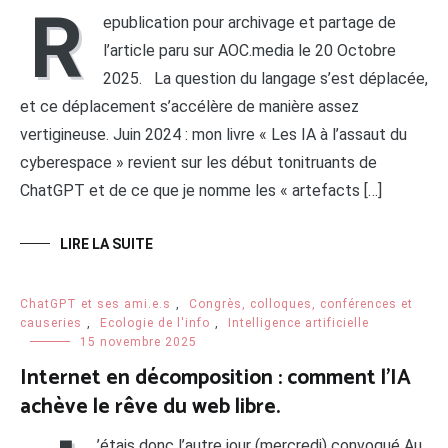
R
epublication pour archivage et partage de
l’article paru sur AOC.media le 20 Octobre
2025. La question du langage s’est déplacée,
et ce déplacement s’accélère de manière assez
vertigineuse. Juin 2024 : mon livre « Les IA à l’assaut du
cyberespace » revient sur les début tonitruants de
ChatGPT et de ce que je nomme les « artefacts […]
LIRE LA SUITE
ChatGPT et ses ami.e.s
,
Congrès, colloques, conférences et
causeries
,
Ecologie de l'info
,
Intelligence artificielle
15 novembre 2025
Internet en décomposition : comment l’IA
achève le rêve du web libre.
’étais donc l’autre jour (mercredi) convoqué Au