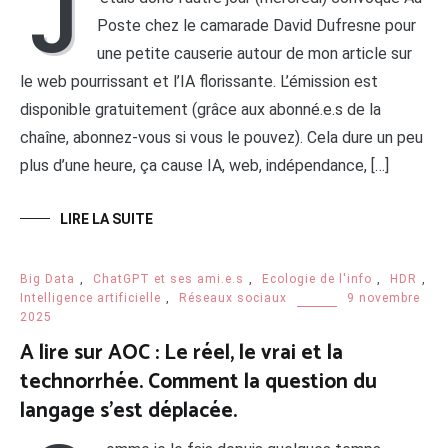
J
Poste chez le camarade David Dufresne pour
une petite causerie autour de mon article sur
le web pourrissant et l’IA florissante. L’émission est
disponible gratuitement (grâce aux abonné.e.s de la
chaîne, abonnez-vous si vous le pouvez). Cela dure un peu
plus d’une heure, ça cause IA, web, indépendance, […]
LIRE LA SUITE
Big Data
,
ChatGPT et ses ami.e.s
,
Ecologie de l'info
,
HDR
,
Intelligence artificielle
,
Réseaux sociaux
9 novembre
2025
A lire sur AOC : Le réel, le vrai et la
technorrhée. Comment la question du
langage s’est déplacée.