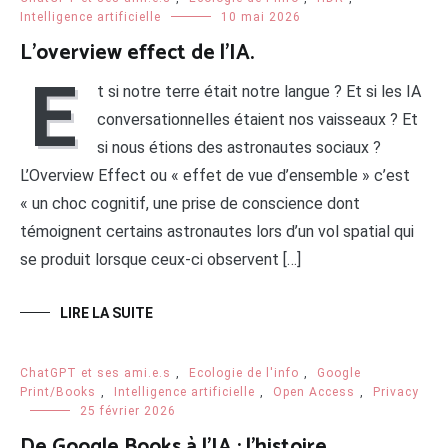
Intelligence artificielle
10 mai 2026
L’overview effect de l’IA.
E
t si notre terre était notre langue ? Et si les IA
conversationnelles étaient nos vaisseaux ? Et
si nous étions des astronautes sociaux ?
L’Overview Effect ou « effet de vue d’ensemble » c’est
« un choc cognitif, une prise de conscience dont
témoignent certains astronautes lors d’un vol spatial qui
se produit lorsque ceux-ci observent […]
LIRE LA SUITE
ChatGPT et ses ami.e.s
,
Ecologie de l'info
,
Google
Print/Books
,
Intelligence artificielle
,
Open Access
,
Privacy
25 février 2026
De Google Books à l’IA : l’histoire