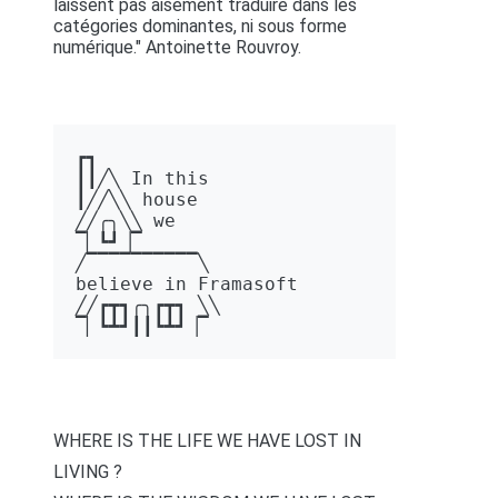
laissent pas aisément traduire dans les
catégories dominantes, ni sous forme
numérique." Antoinette Rouvroy.
┏┓ 

┃┃╱╲ In this 

┃╱╱╲╲ house 

╱╱╭╮╲╲ we 

▔▏┗┛▕▔  

╱▔▔▔▔▔▔▔▔▔▔╲ 

believe in Framasoft

╱╱┏┳┓╭╮┏┳┓ ╲╲ 

▔▏┗┻┛┃┃┗┻┛▕▔
WHERE IS THE LIFE WE HAVE LOST IN
LIVING ?