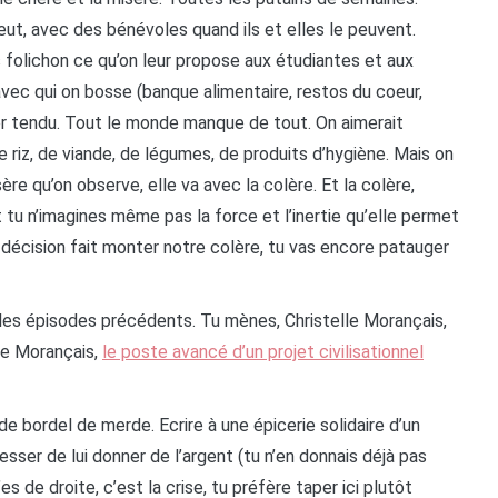
ut, avec des bénévoles quand ils et elles le peuvent.
 folichon ce qu’on leur propose aux étudiantes et aux
vec qui on bosse (banque alimentaire, restos du coeur,
uper tendu. Tout le monde manque de tout. On aimerait
e riz, de viande, de légumes, de produits d’hygiène. Mais on
sère qu’on observe, elle va avec la colère. Et la colère,
 tu n’imagines même pas la force et l’inertie qu’elle permet
écision fait monter notre colère, tu vas encore patauger
ns les épisodes précédents. Tu mènes, Christelle Morançais,
lle Morançais,
le poste avancé d’un projet civilisationnel
e bordel de merde. Ecrire à une épicerie solidaire d’un
esser de lui donner de l’argent (tu n’en donnais déjà pas
es de droite, c’est la crise, tu préfère taper ici plutôt