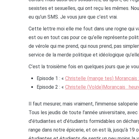
sexistes et sexuelles, qui ont reçu les mêmes. Nous
eu qu’un SMS. Je vous jure que c’est vrai.
Cette lettre moi elle me fout dans une rogne qui va
est ou en tout cas pour ce qu’elle représente poli
de vérole qui me prend, qui nous prend, pas simpl
service de la merde politique et idéologique qu’elle
C’est la troisième fois en quelques jours que je vous
Episode 1 : «
Christelle (mange tes) Morançais : 
Episode 2 : «
Christelle (Volde)Morançais : heu
Il faut mesurer, mais vraiment, l’immense saloperie 
Tous les jeudis de toute l’année universitaire, av
d’étudiantes et d’étudiants formidables on déchar
range dans notre épicerie, et on est là, jusqu’à 19
étudiantes et étudiants de sentir un peu moins la v