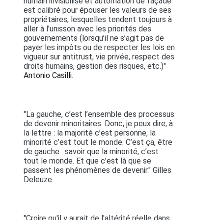
humain invisibilisé et automation de façade
est calibré pour épouser les valeurs de ses
propriétaires, lesquelles tendent toujours à
aller à l’unisson avec les priorités des
gouvernements (lorsqu’il ne s’agit pas de
payer les impôts ou de respecter les lois en
vigueur sur antitrust, vie privée, respect des
droits humains, gestion des risques, etc.)"
Antonio Casilli.
"La gauche, c’est l’ensemble des processus
de devenir minoritaires. Donc, je peux dire, à
la lettre : la majorité c’est personne, la
minorité c’est tout le monde. C’est ça, être
de gauche : savoir que la minorité, c’est
tout le monde. Et que c’est là que se
passent les phénomènes de devenir." Gilles
Deleuze.
"Croire qu'il y aurait de l'altérité réelle dans