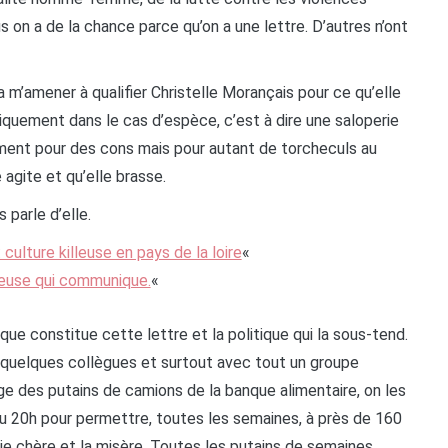
 on a de la chance parce qu’on a une lettre. D’autres n’ont
 m’amener à qualifier Christelle Morançais pour ce qu’elle
tiquement dans le cas d’espèce, c’est à dire une saloperie
ement pour des cons mais pour autant de torcheculs au
 agite et qu’elle brasse.
 parle d’elle.
culture killeuse en pays de la loire
«
reuse qui communique.
«
que constitue cette lettre et la politique qui la sous-tend.
ec quelques collègues et surtout avec tout un groupe
ge des putains de camions de la banque alimentaire, on les
 ou 20h pour permettre, toutes les semaines, à près de 160
ie chère et la misère. Toutes les putains de semaines.