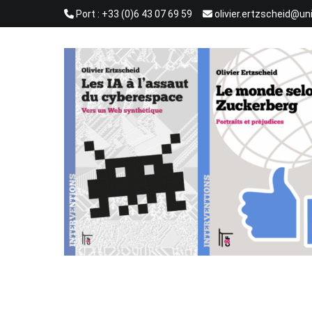
Aller
Port : +33 (0)6 43 07 69 59
olivier.ertzscheid@un
au
contenu