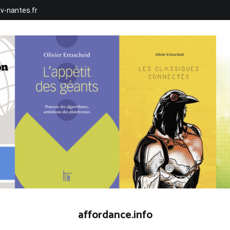
iv-nantes.fr
affordance.info