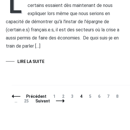
L
certains essaient dès maintenant de nous
expliquer lors même que nous serions en
capacité de démontrer qu'à l'instar de l'épargne de
(certain.e.s) français.e.s, il est des secteurs où la crise a
aussi permis de faire des économies. De quoi suis-je en
train de parler […]
LIRE LA SUITE
Navigation
Page
Page
Page
Page
Page
Page
Page
Page
Précédent
1
2
3
4
5
6
7
8
des
Page
…
25
Suivant
articles