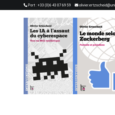
Aller
Port : +33 (0)6 43 07 69 59
olivier.ertzscheid@un
au
contenu