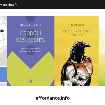
iv-nantes.fr
affordance.info