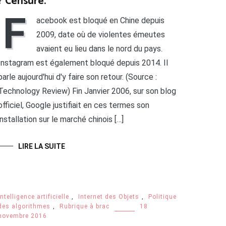
? Censure.
F
acebook est bloqué en Chine depuis
2009, date où de violentes émeutes
avaient eu lieu dans le nord du pays.
Instagram est également bloqué depuis 2014. Il
parle aujourd'hui d'y faire son retour. (Source :
Technology Review) Fin Janvier 2006, sur son blog
officiel, Google justifiait en ces termes son
installation sur le marché chinois […]
LIRE LA SUITE
Intelligence artificielle
,
Internet des Objets
,
Politique
des algorithmes
,
Rubrique à brac
18
novembre 2016