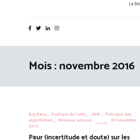
Le bl
Mois :
novembre 2016
Big Data
,
Ecologie de l'info
,
HDR
,
Politique des
algorithmes
,
Réseaux sociaux
30 novembre
2016
Peur (incertitude et doute) sur les