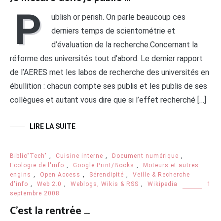
P
ublish or perish. On parle beaucoup ces
derniers temps de scientométrie et
d’évaluation de la recherche.Concernant la
réforme des universités tout d’abord. Le dernier rapport
de l’AERES met les labos de recherche des universités en
ébullition : chacun compte ses publis et les publis de ses
collègues et autant vous dire que si l’effet recherché […]
LIRE LA SUITE
Biblio"Tech"
,
Cuisine interne
,
Document numérique
,
Ecologie de l'info
,
Google Print/Books
,
Moteurs et autres
engins
,
Open Access
,
Sérendipité
,
Veille & Recherche
d'info
,
Web 2.0
,
Weblogs, Wikis & RSS
,
Wikipedia
1
septembre 2008
C’est la rentrée …