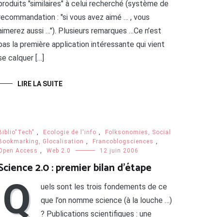
produits "similaires" à celui recherché (système de
recommandation : "si vous avez aimé … , vous
aimerez aussi …"). Plusieurs remarques …Ce n’est
pas la première application intéressante qui vient
se calquer […]
LIRE LA SUITE
Biblio"Tech"
,
Ecologie de l'info
,
Folksonomies, Social
Bookmarking, Glocalisation
,
Francoblogsciences
,
Open Access
,
Web 2.0
12 juin 2006
Science 2.0 : premier bilan d’étape
Q
uels sont les trois fondements de ce
que l’on nomme science (à la louche …)
? Publications scientifiques : une