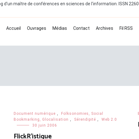
og d'un maître de conférences en sciences de l'information. ISSN 226
Accueil
Ouvrages
Médias
Contact
Archives
Fil RSS
Document numérique
,
Folksonomies, Social
Bookmarking, Glocalisation
,
Sérendipité
,
Web 2.0
s
30 juin 2006
FlickR’istique