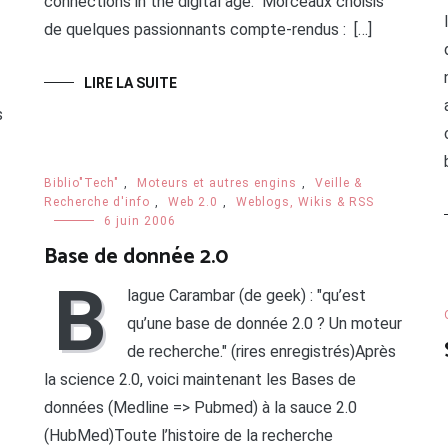
connections in the digital age." Morceaux choisis
de quelques passionnants compte-rendus : […]
LIRE LA SUITE
s
Biblio"Tech"
,
Moteurs et autres engins
,
Veille &
Recherche d'info
,
Web 2.0
,
Weblogs, Wikis & RSS
6 juin 2006
Base de donnée 2.0
B
lague Carambar (de geek) : "qu’est
qu’une base de donnée 2.0 ? Un moteur
de recherche." (rires enregistrés)Après
la science 2.0, voici maintenant les Bases de
données (Medline => Pubmed) à la sauce 2.0
(HubMed)Toute l’histoire de la recherche