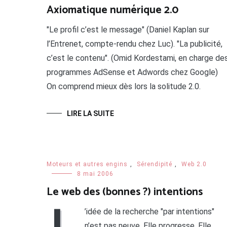
Axiomatique numérique 2.0
"Le profil c’est le message" (Daniel Kaplan sur
l’Entrenet, compte-rendu chez Luc). "La publicité,
c’est le contenu". (Omid Kordestami, en charge de
programmes AdSense et Adwords chez Google)
On comprend mieux dès lors la solitude 2.0.
LIRE LA SUITE
Moteurs et autres engins
,
Sérendipité
,
Web 2.0
8 mai 2006
Le web des (bonnes ?) intentions
L
’idée de la recherche "par intentions"
n’est pas neuve. Elle progresse. Elle