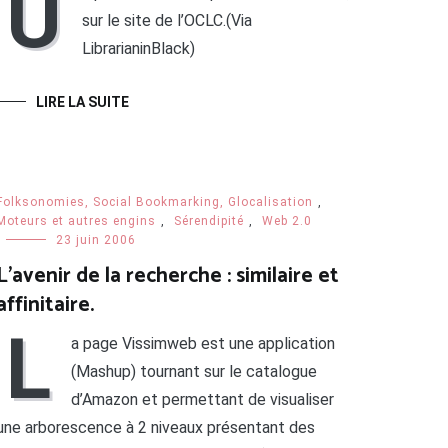
U
sur le site de l’OCLC.(Via
LibrarianinBlack)
LIRE LA SUITE
Folksonomies, Social Bookmarking, Glocalisation
,
Moteurs et autres engins
,
Sérendipité
,
Web 2.0
23 juin 2006
L’avenir de la recherche : similaire et
affinitaire.
L
a page Vissimweb est une application
(Mashup) tournant sur le catalogue
d’Amazon et permettant de visualiser
une arborescence à 2 niveaux présentant des