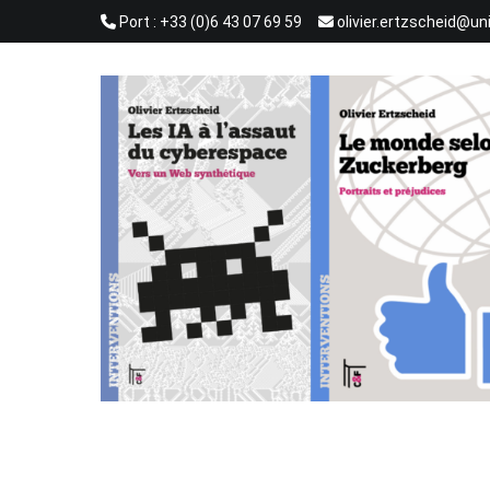
Aller
Port : +33 (0)6 43 07 69 59
olivier.ertzscheid@un
au
contenu