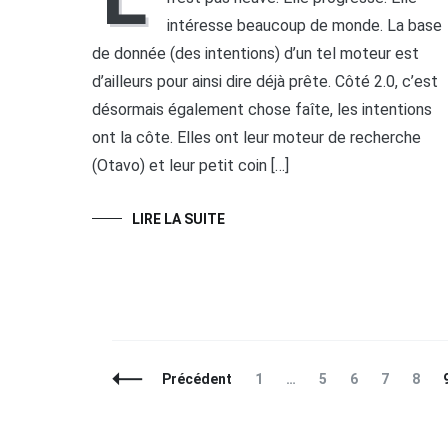
intéresse beaucoup de monde. La base
de donnée (des intentions) d’un tel moteur est
d’ailleurs pour ainsi dire déjà prête. Côté 2.0, c’est
désormais également chose faîte, les intentions
ont la côte. Elles ont leur moteur de recherche
(Otavo) et leur petit coin […]
LIRE LA SUITE
Navigation
Page
Page
Page
Page
Page
Précédent
1
…
5
6
7
8
des
articles