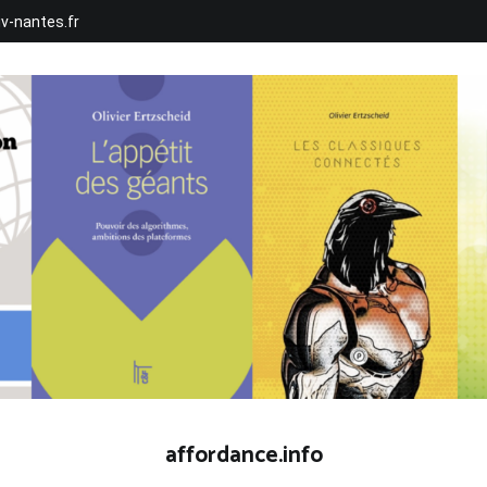
iv-nantes.fr
affordance.info