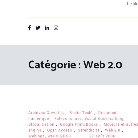
Le bl
Catégorie :
Web 2.0
Archives Ouvertes
,
Biblio"Tech"
,
Document
numérique
,
Folksonomies, Social Bookmarking,
Glocalisation
,
Google Print/Books
,
Moteurs et autre
engins
,
Open Access
,
Sérendipité
,
Web 2.0
,
Weblogs, Wikis & RSS
27 août 2006