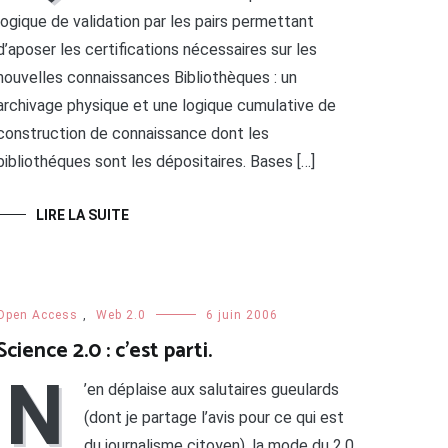
logique de validation par les pairs permettant
d’aposer les certifications nécessaires sur les
nouvelles connaissances Bibliothèques : un
archivage physique et une logique cumulative de
construction de connaissance dont les
bibliothéques sont les dépositaires. Bases […]
LIRE LA SUITE
Open Access
,
Web 2.0
6 juin 2006
Science 2.0 : c’est parti.
N
’en déplaise aux salutaires gueulards
(dont je partage l’avis pour ce qui est
du journalisme citoyen), la mode du 2.0