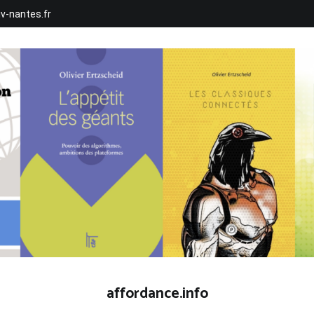
iv-nantes.fr
affordance.info