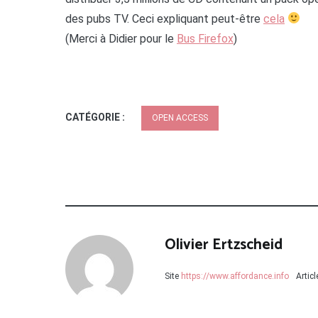
des pubs TV. Ceci expliquant peut-être
cela
(Merci à Didier pour le
Bus Firefox
)
CATÉGORIE :
OPEN ACCESS
Olivier Ertzscheid
Site
https://www.affordance.info
Artic