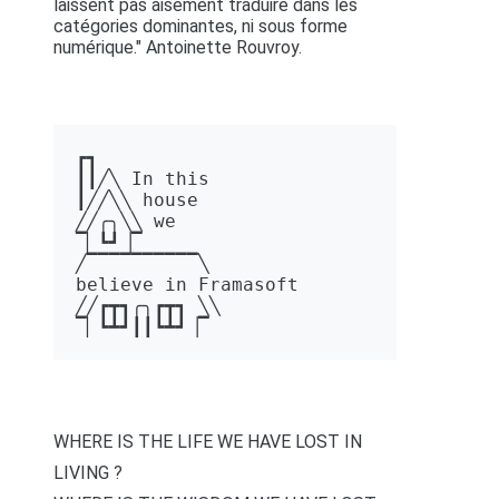
laissent pas aisément traduire dans les
catégories dominantes, ni sous forme
numérique." Antoinette Rouvroy.
┏┓ 

┃┃╱╲ In this 

┃╱╱╲╲ house 

╱╱╭╮╲╲ we 

▔▏┗┛▕▔  

╱▔▔▔▔▔▔▔▔▔▔╲ 

believe in Framasoft

╱╱┏┳┓╭╮┏┳┓ ╲╲ 

▔▏┗┻┛┃┃┗┻┛▕▔
WHERE IS THE LIFE WE HAVE LOST IN
LIVING ?