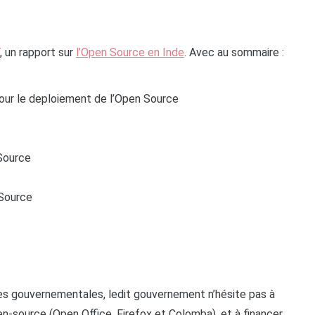
, un rapport sur
l’Open Source en Inde
. Avec au sommaire :
 pour le deploiement de l’Open Source
 Source
 Source
ves gouvernementales, ledit gouvernement n’hésite pas à
en-source (Open Office, Firefox et Colomba), et à financer