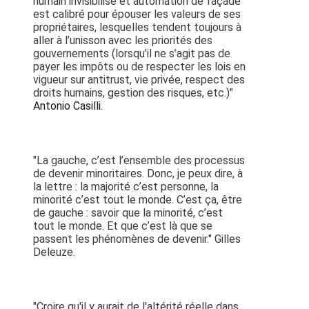
humain invisibilisé et automation de façade
est calibré pour épouser les valeurs de ses
propriétaires, lesquelles tendent toujours à
aller à l’unisson avec les priorités des
gouvernements (lorsqu’il ne s’agit pas de
payer les impôts ou de respecter les lois en
vigueur sur antitrust, vie privée, respect des
droits humains, gestion des risques, etc.)"
Antonio Casilli.
"La gauche, c’est l’ensemble des processus
de devenir minoritaires. Donc, je peux dire, à
la lettre : la majorité c’est personne, la
minorité c’est tout le monde. C’est ça, être
de gauche : savoir que la minorité, c’est
tout le monde. Et que c’est là que se
passent les phénomènes de devenir." Gilles
Deleuze.
"Croire qu'il y aurait de l'altérité réelle dans