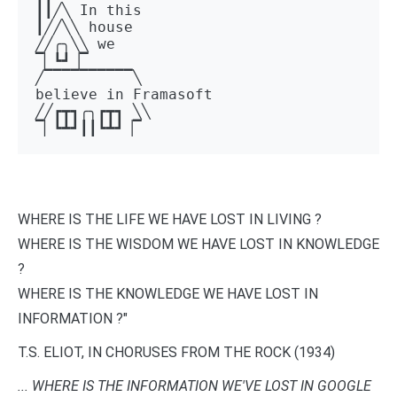
┃┃╱╲ In this 

┃╱╱╲╲ house 

╱╱╭╮╲╲ we 

▔▏┗┛▕▔  

╱▔▔▔▔▔▔▔▔▔▔╲ 

believe in Framasoft

╱╱┏┳┓╭╮┏┳┓ ╲╲ 

▔▏┗┻┛┃┃┗┻┛▕▔
WHERE IS THE LIFE WE HAVE LOST IN LIVING ?
WHERE IS THE WISDOM WE HAVE LOST IN KNOWLEDGE
?
WHERE IS THE KNOWLEDGE WE HAVE LOST IN
INFORMATION ?"
T.S. ELIOT, IN CHORUSES FROM THE ROCK (1934)
... WHERE IS THE INFORMATION WE'VE LOST IN GOOGLE