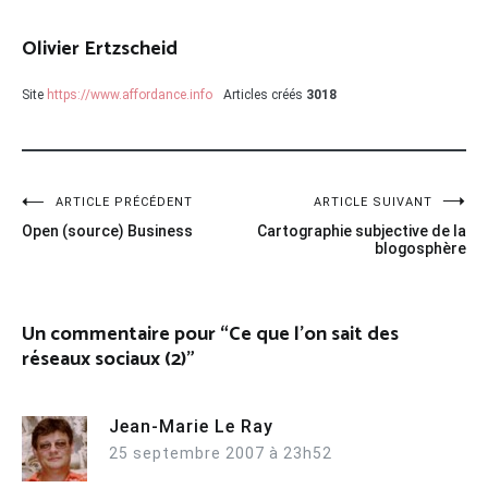
Olivier Ertzscheid
Site
https://www.affordance.info
Articles créés
3018
Navigation
ARTICLE PRÉCÉDENT
ARTICLE SUIVANT
Open (source) Business
Cartographie subjective de la
de
blogosphère
l’article
Un commentaire pour “
Ce que l’on sait des
réseaux sociaux (2)
”
Jean-Marie Le Ray
25 septembre 2007 à 23h52