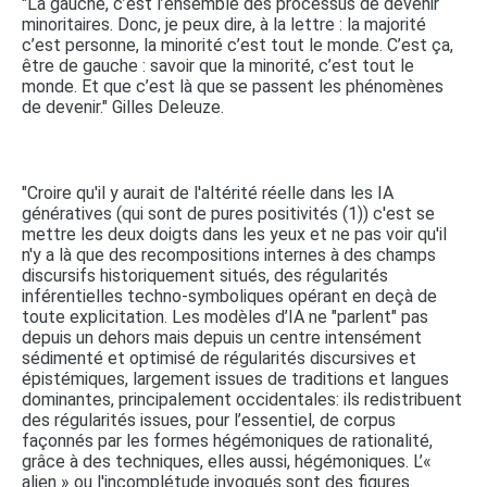
"La gauche, c’est l’ensemble des processus de devenir
minoritaires. Donc, je peux dire, à la lettre : la majorité
c’est personne, la minorité c’est tout le monde. C’est ça,
être de gauche : savoir que la minorité, c’est tout le
monde. Et que c’est là que se passent les phénomènes
de devenir." Gilles Deleuze.
"Croire qu'il y aurait de l'altérité réelle dans les IA
génératives (qui sont de pures positivités (1)) c'est se
mettre les deux doigts dans les yeux et ne pas voir qu'il
n'y a là que des recompositions internes à des champs
discursifs historiquement situés, des régularités
inférentielles techno-symboliques opérant en deçà de
toute explicitation. Les modèles d’IA ne "parlent" pas
depuis un dehors mais depuis un centre intensément
sédimenté et optimisé de régularités discursives et
épistémiques, largement issues de traditions et langues
dominantes, principalement occidentales: ils redistribuent
des régularités issues, pour l’essentiel, de corpus
façonnés par les formes hégémoniques de rationalité,
grâce à des techniques, elles aussi, hégémoniques. L’«
alien » ou l'incomplétude invoqués sont des figures