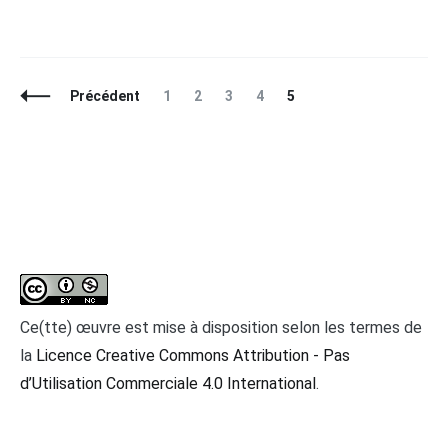
Navigation
Page
Page
Page
Page
Page
Précédent
1
2
3
4
5
des
articles
Ce(tte) œuvre est mise à disposition selon les termes de
la
Licence Creative Commons Attribution - Pas
d’Utilisation Commerciale 4.0 International
.