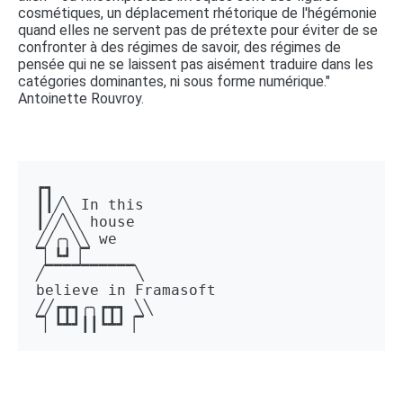
cosmétiques, un déplacement rhétorique de l'hégémonie
quand elles ne servent pas de prétexte pour éviter de se
confronter à des régimes de savoir, des régimes de
pensée qui ne se laissent pas aisément traduire dans les
catégories dominantes, ni sous forme numérique."
Antoinette Rouvroy.
┏┓ 

┃┃╱╲ In this 

┃╱╱╲╲ house 

╱╱╭╮╲╲ we 

▔▏┗┛▕▔  

╱▔▔▔▔▔▔▔▔▔▔╲ 

believe in Framasoft

╱╱┏┳┓╭╮┏┳┓ ╲╲ 

▔▏┗┻┛┃┃┗┻┛▕▔