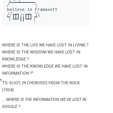
╱▔▔▔▔▔▔▔▔▔▔╲ 

believe in Framasoft

╱╱┏┳┓╭╮┏┳┓ ╲╲ 

▔▏┗┻┛┃┃┗┻┛▕▔
WHERE IS THE LIFE WE HAVE LOST IN LIVING ?
WHERE IS THE WISDOM WE HAVE LOST IN
KNOWLEDGE ?
WHERE IS THE KNOWLEDGE WE HAVE LOST IN
INFORMATION ?"
in
T.S. ELIOT, IN CHORUSES FROM THE ROCK
(1934)
... WHERE IS THE INFORMATION WE'VE LOST IN
GOOGLE ?