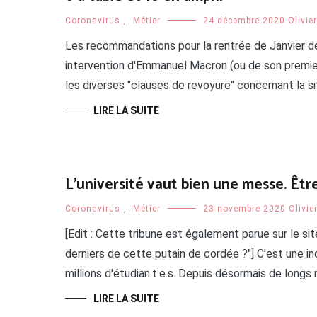
Coronavirus
,
Métier
24 décembre 2020
Olivie
Les recommandations pour la rentrée de Janvier des 
intervention d'Emmanuel Macron (ou de son premier m
les diverses "clauses de revoyure" concernant la si
LIRE LA SUITE
L’université vaut bien une messe. Êtr
Coronavirus
,
Métier
23 novembre 2020
Olivie
[Edit : Cette tribune est également parue sur le site
derniers de cette putain de cordée ?"] C'est une inq
millions d'étudian.t.e.s. Depuis désormais de longs 
LIRE LA SUITE