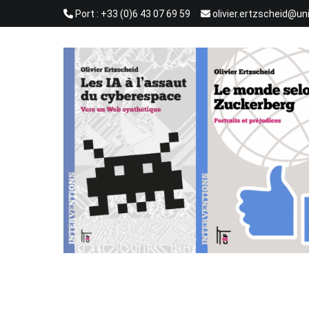
Aller
Port : +33 (0)6 43 07 69 59
olivier.ertzscheid@un
au
contenu