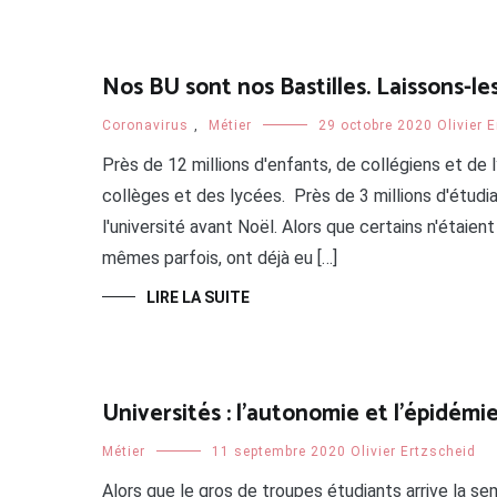
Nos BU sont nos Bastilles. Laissons-le
Coronavirus
,
Métier
29 octobre 2020
Olivier 
Près de 12 millions d'enfants, de collégiens et de
collèges et des lycées. Près de 3 millions d'étud
l'université avant Noël. Alors que certains n'étaie
mêmes parfois, ont déjà eu […]
LIRE LA SUITE
Universités : l’autonomie et l’épidémie
Métier
11 septembre 2020
Olivier Ertzscheid
Alors que le gros de troupes étudiants arrive la se