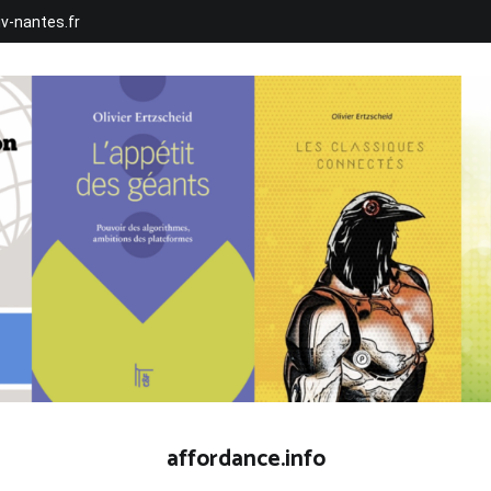
iv-nantes.fr
affordance.info