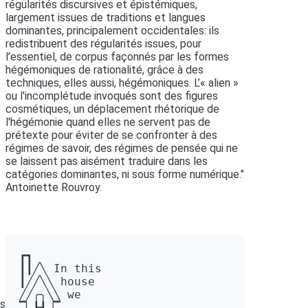
régularités discursives et épistémiques,
largement issues de traditions et langues
dominantes, principalement occidentales: ils
redistribuent des régularités issues, pour
l’essentiel, de corpus façonnés par les formes
hégémoniques de rationalité, grâce à des
techniques, elles aussi, hégémoniques. L’« alien »
ou l'incomplétude invoqués sont des figures
cosmétiques, un déplacement rhétorique de
l'hégémonie quand elles ne servent pas de
prétexte pour éviter de se confronter à des
régimes de savoir, des régimes de pensée qui ne
se laissent pas aisément traduire dans les
catégories dominantes, ni sous forme numérique."
Antoinette Rouvroy.
┏┓ 

┃┃╱╲ In this 

┃╱╱╲╲ house 

╱╱╭╮╲╲ we 

ns
▔▏┗┛▕▔  
