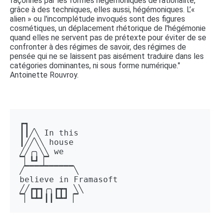
façonnés par les formes hégémoniques de rationalité,
grâce à des techniques, elles aussi, hégémoniques. L’«
alien » ou l'incomplétude invoqués sont des figures
cosmétiques, un déplacement rhétorique de l'hégémonie
quand elles ne servent pas de prétexte pour éviter de se
confronter à des régimes de savoir, des régimes de
pensée qui ne se laissent pas aisément traduire dans les
catégories dominantes, ni sous forme numérique."
Antoinette Rouvroy.
┏┓ 

┃┃╱╲ In this 

┃╱╱╲╲ house 

╱╱╭╮╲╲ we 

▔▏┗┛▕▔  

╱▔▔▔▔▔▔▔▔▔▔╲ 

believe in Framasoft

╱╱┏┳┓╭╮┏┳┓ ╲╲ 

▔▏┗┻┛┃┃┗┻┛▕▔