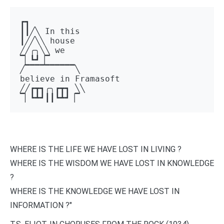
┏┓ 

┃┃╱╲ In this 

┃╱╱╲╲ house 

╱╱╭╮╲╲ we 

▔▏┗┛▕▔  

╱▔▔▔▔▔▔▔▔▔▔╲ 

believe in Framasoft

╱╱┏┳┓╭╮┏┳┓ ╲╲ 

▔▏┗┻┛┃┃┗┻┛▕▔
WHERE IS THE LIFE WE HAVE LOST IN LIVING ?
WHERE IS THE WISDOM WE HAVE LOST IN KNOWLEDGE
?
WHERE IS THE KNOWLEDGE WE HAVE LOST IN
INFORMATION ?"