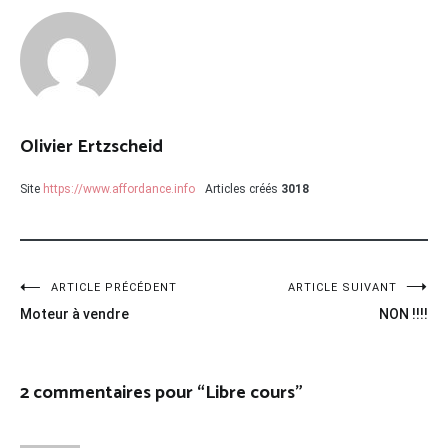
Olivier Ertzscheid
Site
https://www.affordance.info
Articles créés
3018
Navigation
ARTICLE PRÉCÉDENT
ARTICLE SUIVANT
Moteur à vendre
NON !!!!
de
l’article
2 commentaires pour “
Libre cours
”