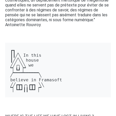
cosmétiques, un déplacement rhétorique de l'hégémonie
quand elles ne servent pas de prétexte pour éviter de se
confronter à des régimes de savoir, des régimes de
pensée qui ne se laissent pas aisément traduire dans les
catégories dominantes, ni sous forme numérique."
Antoinette Rouvroy.
┏┓ 

┃┃╱╲ In this 

┃╱╱╲╲ house 

╱╱╭╮╲╲ we 

▔▏┗┛▕▔  

╱▔▔▔▔▔▔▔▔▔▔╲ 

believe in Framasoft

╱╱┏┳┓╭╮┏┳┓ ╲╲ 

▔▏┗┻┛┃┃┗┻┛▕▔