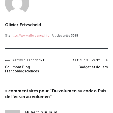
Olivier Ertzscheid
Site
https://www.affordance.info
Articles créés
3018
Navigation
ARTICLE PRÉCÉDENT
ARTICLE SUIVANT
Coulmont Blog.
Gadget et dollars
de
Francoblogsciences
l’article
2 commentaires pour “
Du volumen au codex. Puis
de l’écran au volumen
”
Hubert Guillaud