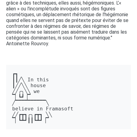
grâce à des techniques, elles aussi, hégémoniques. L’«
alien » ou l'incomplétude invoqués sont des figures
cosmétiques, un déplacement rhétorique de l'hégémonie
quand elles ne servent pas de prétexte pour éviter de se
confronter à des régimes de savoir, des régimes de
pensée qui ne se laissent pas aisément traduire dans les
catégories dominantes, ni sous forme numérique."
Antoinette Rouvroy.
┏┓ 

┃┃╱╲ In this 

┃╱╱╲╲ house 

╱╱╭╮╲╲ we 

▔▏┗┛▕▔  

╱▔▔▔▔▔▔▔▔▔▔╲ 

believe in Framasoft

╱╱┏┳┓╭╮┏┳┓ ╲╲ 

▔▏┗┻┛┃┃┗┻┛▕▔