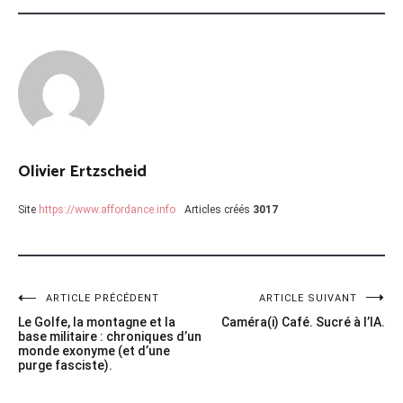
Olivier Ertzscheid
Site
https://www.affordance.info
Articles créés
3017
Navigation
ARTICLE PRÉCÉDENT
ARTICLE SUIVANT
Le Golfe, la montagne et la
Caméra(i) Café. Sucré à l’IA.
de
base militaire : chroniques d’un
monde exonyme (et d’une
l’article
purge fasciste).