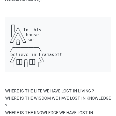
┏┓ 

┃┃╱╲ In this 

┃╱╱╲╲ house 

╱╱╭╮╲╲ we 

▔▏┗┛▕▔  

╱▔▔▔▔▔▔▔▔▔▔╲ 

believe in Framasoft

╱╱┏┳┓╭╮┏┳┓ ╲╲ 

▔▏┗┻┛┃┃┗┻┛▕▔
WHERE IS THE LIFE WE HAVE LOST IN LIVING ?
WHERE IS THE WISDOM WE HAVE LOST IN KNOWLEDGE
?
WHERE IS THE KNOWLEDGE WE HAVE LOST IN