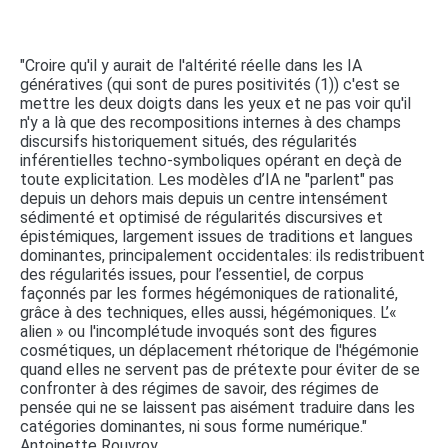
"Croire qu'il y aurait de l'altérité réelle dans les IA
génératives (qui sont de pures positivités (1)) c'est se
mettre les deux doigts dans les yeux et ne pas voir qu'il
n'y a là que des recompositions internes à des champs
discursifs historiquement situés, des régularités
inférentielles techno-symboliques opérant en deçà de
toute explicitation. Les modèles d’IA ne "parlent" pas
depuis un dehors mais depuis un centre intensément
sédimenté et optimisé de régularités discursives et
épistémiques, largement issues de traditions et langues
dominantes, principalement occidentales: ils redistribuent
des régularités issues, pour l’essentiel, de corpus
façonnés par les formes hégémoniques de rationalité,
grâce à des techniques, elles aussi, hégémoniques. L’«
alien » ou l'incomplétude invoqués sont des figures
cosmétiques, un déplacement rhétorique de l'hégémonie
quand elles ne servent pas de prétexte pour éviter de se
confronter à des régimes de savoir, des régimes de
pensée qui ne se laissent pas aisément traduire dans les
catégories dominantes, ni sous forme numérique."
Antoinette Rouvroy.