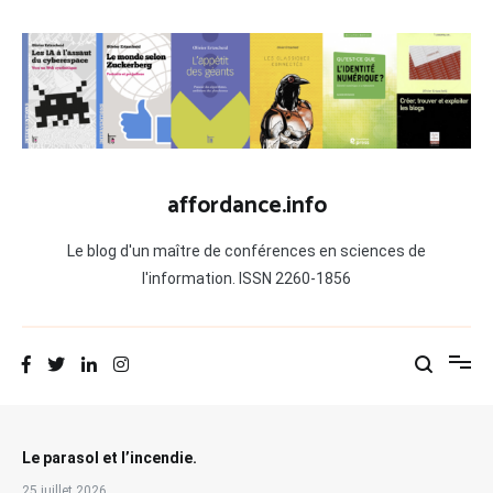
Aller
au
contenu
affordance.info
Le blog d'un maître de conférences en sciences de
l'information. ISSN 2260-1856
Le parasol et l’incendie.
25 juillet 2026