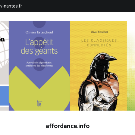
iv-nantes.fr
affordance.info