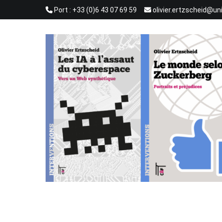
Aller
Port : +33 (0)6 43 07 69 59
olivier.ertzscheid@un
au
contenu