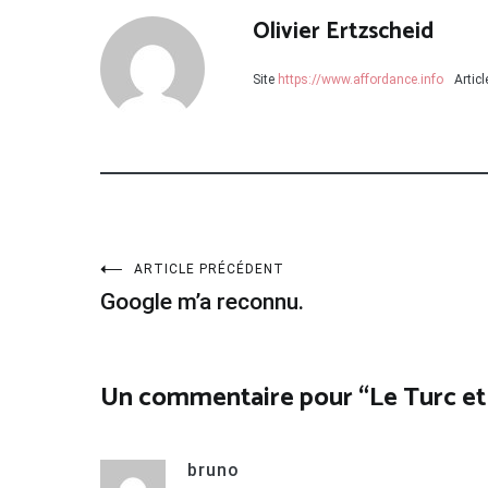
Olivier Ertzscheid
Site
https://www.affordance.info
Artic
Navigation
ARTICLE PRÉCÉDENT
Google m’a reconnu.
de
l’article
Un commentaire pour “
Le Turc et
bruno