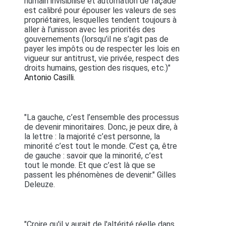
humain invisibilisé et automation de façade
est calibré pour épouser les valeurs de ses
propriétaires, lesquelles tendent toujours à
aller à l’unisson avec les priorités des
gouvernements (lorsqu’il ne s’agit pas de
payer les impôts ou de respecter les lois en
vigueur sur antitrust, vie privée, respect des
droits humains, gestion des risques, etc.)"
Antonio Casilli.
"La gauche, c’est l’ensemble des processus
de devenir minoritaires. Donc, je peux dire, à
la lettre : la majorité c’est personne, la
minorité c’est tout le monde. C’est ça, être
de gauche : savoir que la minorité, c’est
tout le monde. Et que c’est là que se
passent les phénomènes de devenir." Gilles
Deleuze.
"Croire qu'il y aurait de l'altérité réelle dans