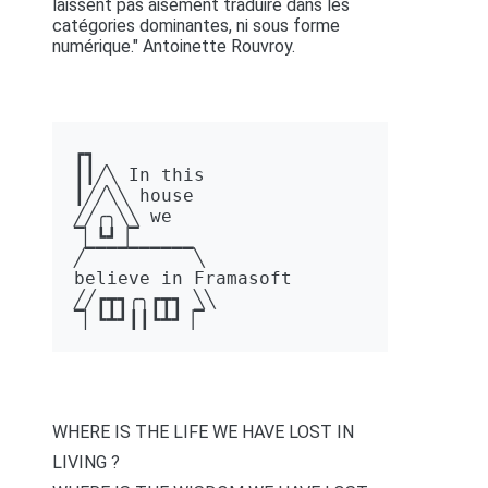
laissent pas aisément traduire dans les
catégories dominantes, ni sous forme
numérique." Antoinette Rouvroy.
┏┓ 

┃┃╱╲ In this 

┃╱╱╲╲ house 

╱╱╭╮╲╲ we 

▔▏┗┛▕▔  

╱▔▔▔▔▔▔▔▔▔▔╲ 

believe in Framasoft

╱╱┏┳┓╭╮┏┳┓ ╲╲ 

▔▏┗┻┛┃┃┗┻┛▕▔
WHERE IS THE LIFE WE HAVE LOST IN
LIVING ?