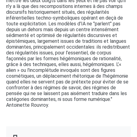
mettre les deux doigts dans les yeux et ne pas voir qu'il
n'y a là que des recompositions internes à des champs
discursifs historiquement situés, des régularités
inférentielles techno-symboliques opérant en deçà de
toute explicitation. Les modèles d’IA ne "parlent" pas
depuis un dehors mais depuis un centre intensément
sédimenté et optimisé de régularités discursives et
épistémiques, largement issues de traditions et langues
dominantes, principalement occidentales: ils redistribuent
des régularités issues, pour l’essentiel, de corpus
façonnés par les formes hégémoniques de rationalité,
grâce à des techniques, elles aussi, hégémoniques. L’«
alien » ou l'incomplétude invoqués sont des figures
cosmétiques, un déplacement rhétorique de l'hégémonie
quand elles ne servent pas de prétexte pour éviter de se
confronter à des régimes de savoir, des régimes de
pensée qui ne se laissent pas aisément traduire dans les
catégories dominantes, ni sous forme numérique."
Antoinette Rouvroy.
┏┓ 
