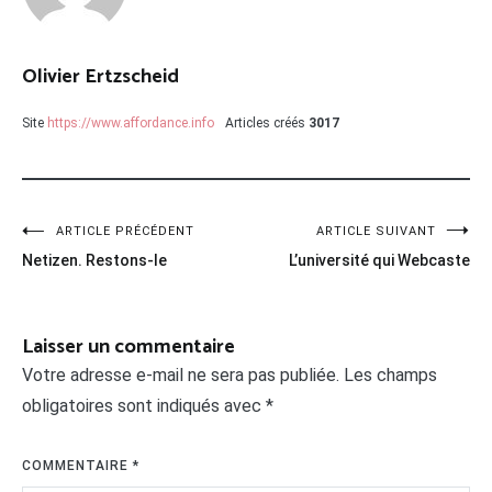
Olivier Ertzscheid
Site
https://www.affordance.info
Articles créés
3017
Navigation
ARTICLE PRÉCÉDENT
ARTICLE SUIVANT
Netizen. Restons-le
L’université qui Webcaste
de
l’article
Laisser un commentaire
Votre adresse e-mail ne sera pas publiée.
Les champs
obligatoires sont indiqués avec
*
COMMENTAIRE
*