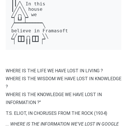
┃┃╱╲ In this 

┃╱╱╲╲ house 

╱╱╭╮╲╲ we 

▔▏┗┛▕▔  

╱▔▔▔▔▔▔▔▔▔▔╲ 

believe in Framasoft

╱╱┏┳┓╭╮┏┳┓ ╲╲ 

▔▏┗┻┛┃┃┗┻┛▕▔
WHERE IS THE LIFE WE HAVE LOST IN LIVING ?
WHERE IS THE WISDOM WE HAVE LOST IN KNOWLEDGE
?
WHERE IS THE KNOWLEDGE WE HAVE LOST IN
INFORMATION ?"
T.S. ELIOT, IN CHORUSES FROM THE ROCK (1934)
... WHERE IS THE INFORMATION WE'VE LOST IN GOOGLE