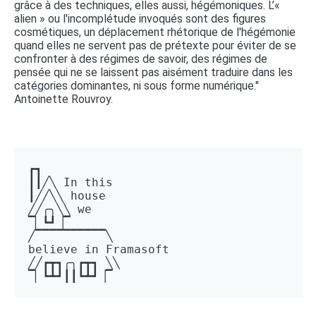
grâce à des techniques, elles aussi, hégémoniques. L’«
alien » ou l'incomplétude invoqués sont des figures
cosmétiques, un déplacement rhétorique de l'hégémonie
quand elles ne servent pas de prétexte pour éviter de se
confronter à des régimes de savoir, des régimes de
pensée qui ne se laissent pas aisément traduire dans les
catégories dominantes, ni sous forme numérique."
Antoinette Rouvroy.
┏┓ 

┃┃╱╲ In this 

┃╱╱╲╲ house 

╱╱╭╮╲╲ we 

▔▏┗┛▕▔  

╱▔▔▔▔▔▔▔▔▔▔╲ 

believe in Framasoft

╱╱┏┳┓╭╮┏┳┓ ╲╲ 

▔▏┗┻┛┃┃┗┻┛▕▔