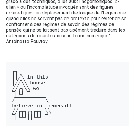
grâce à des techniques, elles aussi, hégémoniques. L’«
alien » ou l'incomplétude invoqués sont des figures
cosmétiques, un déplacement rhétorique de l'hégémonie
quand elles ne servent pas de prétexte pour éviter de se
confronter à des régimes de savoir, des régimes de
pensée qui ne se laissent pas aisément traduire dans les
catégories dominantes, ni sous forme numérique."
Antoinette Rouvroy.
┏┓ 

┃┃╱╲ In this 

┃╱╱╲╲ house 

╱╱╭╮╲╲ we 

▔▏┗┛▕▔  

╱▔▔▔▔▔▔▔▔▔▔╲ 

believe in Framasoft

╱╱┏┳┓╭╮┏┳┓ ╲╲ 

▔▏┗┻┛┃┃┗┻┛▕▔