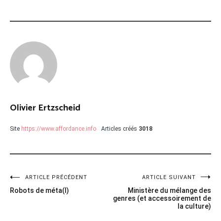
Olivier Ertzscheid
Site
https://www.affordance.info
Articles créés
3018
Navigation
ARTICLE PRÉCÉDENT
ARTICLE SUIVANT
Robots de méta(l)
Ministère du mélange des
de
genres (et accessoirement de
la culture)
l’article