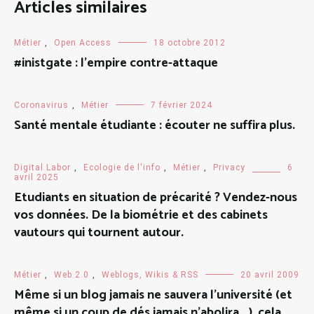
Articles similaires
Métier
,
Open Access
18 octobre 2012
#inistgate : l’empire contre-attaque
Coronavirus
,
Métier
7 février 2024
Santé mentale étudiante : écouter ne suffira plus.
Digital Labor
,
Ecologie de l'info
,
Métier
,
Privacy
6
avril 2025
Etudiants en situation de précarité ? Vendez-nous
vos données. De la biométrie et des cabinets
vautours qui tournent autour.
Métier
,
Web 2.0
,
Weblogs, Wikis & RSS
20 avril 2009
Même si un blog jamais ne sauvera l’université (et
même si un coup de dés jamais n’abolira …), cela