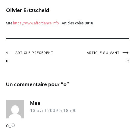
Olivier Ertzscheid
Site
https://www.affordance.info
Articles créés
3018
Navigation
ARTICLE PRÉCÉDENT
ARTICLE SUIVANT
u
t
de
l’article
Un commentaire pour “
o
”
Mael
13 avril 2009 à 18h00
o_O