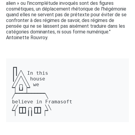
alien » ou l'incomplétude invoqués sont des figures
cosmétiques, un déplacement rhétorique de l'hégémonie
quand elles ne servent pas de prétexte pour éviter de se
confronter à des régimes de savoir, des régimes de
pensée qui ne se laissent pas aisément traduire dans les
catégories dominantes, ni sous forme numérique."
Antoinette Rouvroy.
┏┓ 

┃┃╱╲ In this 

┃╱╱╲╲ house 

╱╱╭╮╲╲ we 

▔▏┗┛▕▔  

╱▔▔▔▔▔▔▔▔▔▔╲ 

believe in Framasoft

╱╱┏┳┓╭╮┏┳┓ ╲╲ 

▔▏┗┻┛┃┃┗┻┛▕▔