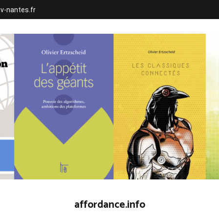
iv-nantes.fr
affordance.info