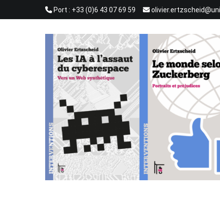
Aller
Port : +33 (0)6 43 07 69 59
olivier.ertzscheid@un
au
contenu