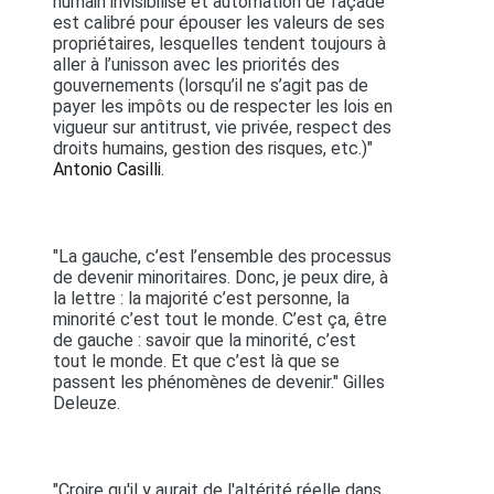
humain invisibilisé et automation de façade
est calibré pour épouser les valeurs de ses
propriétaires, lesquelles tendent toujours à
aller à l’unisson avec les priorités des
gouvernements (lorsqu’il ne s’agit pas de
payer les impôts ou de respecter les lois en
vigueur sur antitrust, vie privée, respect des
droits humains, gestion des risques, etc.)"
Antonio Casilli.
"La gauche, c’est l’ensemble des processus
de devenir minoritaires. Donc, je peux dire, à
la lettre : la majorité c’est personne, la
minorité c’est tout le monde. C’est ça, être
de gauche : savoir que la minorité, c’est
tout le monde. Et que c’est là que se
passent les phénomènes de devenir." Gilles
Deleuze.
"Croire qu'il y aurait de l'altérité réelle dans