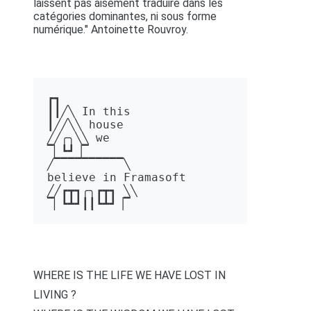
laissent pas aisément traduire dans les
catégories dominantes, ni sous forme
numérique." Antoinette Rouvroy.
┏┓ 

┃┃╱╲ In this 

┃╱╱╲╲ house 

╱╱╭╮╲╲ we 

▔▏┗┛▕▔  

╱▔▔▔▔▔▔▔▔▔▔╲ 

believe in Framasoft

╱╱┏┳┓╭╮┏┳┓ ╲╲ 

▔▏┗┻┛┃┃┗┻┛▕▔
WHERE IS THE LIFE WE HAVE LOST IN
LIVING ?