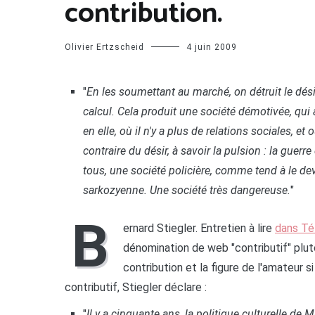
contribution.
Olivier Ertzscheid
4 juin 2009
"
En les soumettant au marché, on détruit le désir
calcul. Cela produit une société démotivée, qui
en elle, où il n'y a plus de relations sociales, et
contraire du désir, à savoir la pulsion : la guerr
tous, une société policière, comme tend à le dev
sarkozyenne. Une société très dangereuse.
"
B
ernard Stiegler. Entretien à lire
dans Té
dénomination de web "contributif" plutô
contribution et la figure de l'amateur
contributif, Stiegler déclare :
"
Il y a cinquante ans, la politique culturelle de 