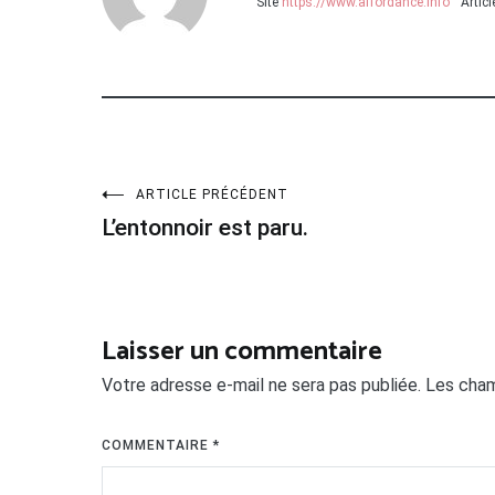
Site
https://www.affordance.info
Artic
Navigation
ARTICLE PRÉCÉDENT
L’entonnoir est paru.
de
l’article
Laisser un commentaire
Votre adresse e-mail ne sera pas publiée.
Les cham
COMMENTAIRE
*