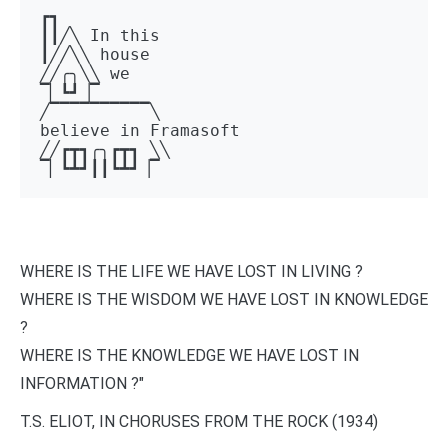
┏┓ 

┃┃╱╲ In this 

┃╱╱╲╲ house 

╱╱╭╮╲╲ we 

▔▏┗┛▕▔  

╱▔▔▔▔▔▔▔▔▔▔╲ 

believe in Framasoft

╱╱┏┳┓╭╮┏┳┓ ╲╲ 

▔▏┗┻┛┃┃┗┻┛▕▔
WHERE IS THE LIFE WE HAVE LOST IN LIVING ?
WHERE IS THE WISDOM WE HAVE LOST IN KNOWLEDGE
?
WHERE IS THE KNOWLEDGE WE HAVE LOST IN
INFORMATION ?"
T.S. ELIOT, IN CHORUSES FROM THE ROCK (1934)