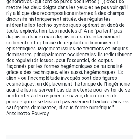
génératives (qui sont de pures positivités (1)) c'est se
mettre les deux doigts dans les yeux et ne pas voir qu'il
n'y a là que des recompositions internes à des champs
discursifs historiquement situés, des régularités
inférentielles techno-symboliques opérant en deçà de
toute explicitation. Les modèles d’IA ne "parlent" pas
depuis un dehors mais depuis un centre intensément
sédimenté et optimisé de régularités discursives et
épistémiques, largement issues de traditions et langues
dominantes, principalement occidentales: ils redistribuent
des régularités issues, pour l’essentiel, de corpus
façonnés par les formes hégémoniques de rationalité,
grâce à des techniques, elles aussi, hégémoniques. L’«
alien » ou l'incomplétude invoqués sont des figures
cosmétiques, un déplacement rhétorique de l'hégémonie
quand elles ne servent pas de prétexte pour éviter de se
confronter à des régimes de savoir, des régimes de
pensée qui ne se laissent pas aisément traduire dans les
catégories dominantes, ni sous forme numérique."
Antoinette Rouvroy.