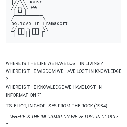
┃╱╱╲╲ house 

╱╱╭╮╲╲ we 

▔▏┗┛▕▔  

╱▔▔▔▔▔▔▔▔▔▔╲ 

believe in Framasoft

╱╱┏┳┓╭╮┏┳┓ ╲╲ 

▔▏┗┻┛┃┃┗┻┛▕▔
WHERE IS THE LIFE WE HAVE LOST IN LIVING ?
WHERE IS THE WISDOM WE HAVE LOST IN KNOWLEDGE
?
WHERE IS THE KNOWLEDGE WE HAVE LOST IN
INFORMATION ?"
T.S. ELIOT, IN CHORUSES FROM THE ROCK (1934)
... WHERE IS THE INFORMATION WE'VE LOST IN GOOGLE
?