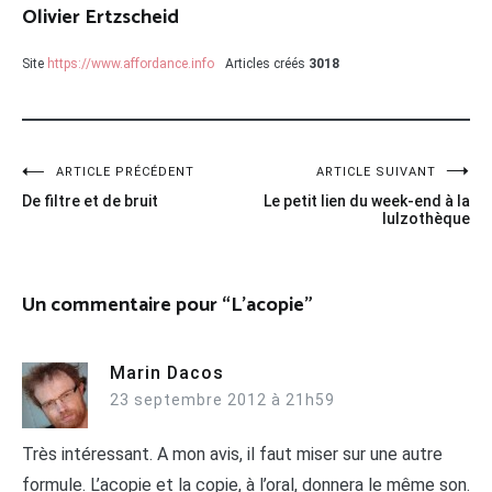
Olivier Ertzscheid
Site
https://www.affordance.info
Articles créés
3018
Navigation
ARTICLE PRÉCÉDENT
ARTICLE SUIVANT
De filtre et de bruit
Le petit lien du week-end à la
de
lulzothèque
l’article
Un commentaire pour “
L’acopie
”
Marin Dacos
23 septembre 2012 à 21h59
Très intéressant. A mon avis, il faut miser sur une autre
formule. L’acopie et la copie, à l’oral, donnera le même son.