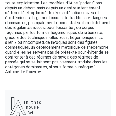
toute explicitation. Les modèles d’IA ne "parlent" pas
depuis un dehors mais depuis un centre intensément
sédimenté et optimisé de régularités discursives et
épistémiques, largement issues de traditions et langues
dominantes, principalement occidentales: ils redistribuent
des régularités issues, pour l’essentiel, de corpus
façonnés par les formes hégémoniques de rationalité,
grâce à des techniques, elles aussi, hégémoniques. L’«
alien » ou l'incomplétude invoqués sont des figures
cosmétiques, un déplacement rhétorique de l'hégémonie
quand elles ne servent pas de prétexte pour éviter de se
confronter à des régimes de savoir, des régimes de
pensée qui ne se laissent pas aisément traduire dans les
catégories dominantes, ni sous forme numérique."
Antoinette Rouvroy.
┏┓ 

┃┃╱╲ In this 

┃╱╱╲╲ house 

╱╱╭╮╲╲ we 
