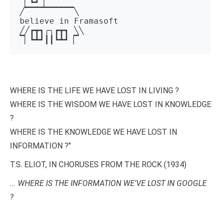
▔▏┗┛▕▔  

╱▔▔▔▔▔▔▔▔▔▔╲ 

believe in Framasoft

╱╱┏┳┓╭╮┏┳┓ ╲╲ 

▔▏┗┻┛┃┃┗┻┛▕▔
WHERE IS THE LIFE WE HAVE LOST IN LIVING ?
WHERE IS THE WISDOM WE HAVE LOST IN KNOWLEDGE
?
WHERE IS THE KNOWLEDGE WE HAVE LOST IN
INFORMATION ?"
T.S. ELIOT, IN CHORUSES FROM THE ROCK (1934)
... WHERE IS THE INFORMATION WE'VE LOST IN GOOGLE
?