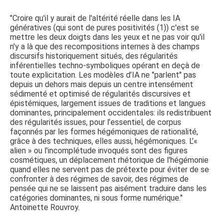
"Croire qu'il y aurait de l'altérité réelle dans les IA
génératives (qui sont de pures positivités (1)) c'est se
mettre les deux doigts dans les yeux et ne pas voir qu'il
n'y a là que des recompositions internes à des champs
discursifs historiquement situés, des régularités
inférentielles techno-symboliques opérant en deçà de
toute explicitation. Les modèles d’IA ne "parlent" pas
depuis un dehors mais depuis un centre intensément
sédimenté et optimisé de régularités discursives et
épistémiques, largement issues de traditions et langues
dominantes, principalement occidentales: ils redistribuent
des régularités issues, pour l’essentiel, de corpus
façonnés par les formes hégémoniques de rationalité,
grâce à des techniques, elles aussi, hégémoniques. L’«
alien » ou l'incomplétude invoqués sont des figures
cosmétiques, un déplacement rhétorique de l'hégémonie
quand elles ne servent pas de prétexte pour éviter de se
confronter à des régimes de savoir, des régimes de
pensée qui ne se laissent pas aisément traduire dans les
catégories dominantes, ni sous forme numérique."
Antoinette Rouvroy.