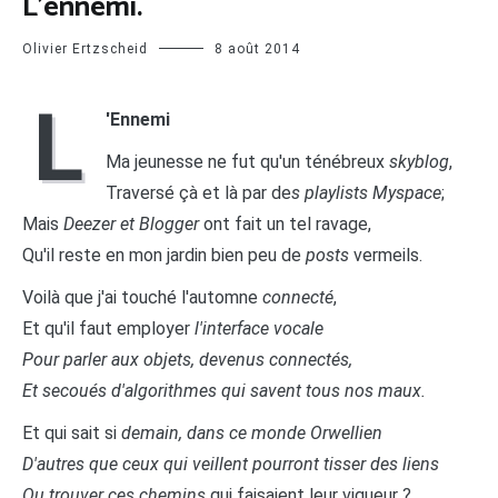
L’ennemi.
Olivier Ertzscheid
8 août 2014
L
'Ennemi
Ma jeunesse ne fut qu'un ténébreux
skyblog
,
Traversé çà et là par de
s playlists Myspace
;
Mais
Deezer et Blogger
ont fait un tel ravage,
Qu'il reste en mon jardin bien peu de
posts
vermeils.
Voilà que j'ai touché l'automne
connecté
,
Et qu'il faut employer
l'interface vocale
Pour parler aux objets, devenus connectés,
Et secoués d'algorithmes qui savent tous nos maux.
Et qui sait si
demain, dans ce monde Orwellien
D'autres que ceux qui veillent pourront tisser des liens
Ou trouver ces chemins
qui faisaient leur vigueur ?