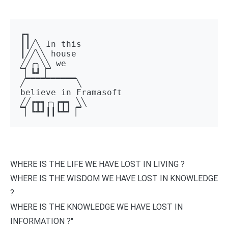
┏┓ 

┃┃╱╲ In this 

┃╱╱╲╲ house 

╱╱╭╮╲╲ we 

▔▏┗┛▕▔  

╱▔▔▔▔▔▔▔▔▔▔╲ 

believe in Framasoft

╱╱┏┳┓╭╮┏┳┓ ╲╲ 

▔▏┗┻┛┃┃┗┻┛▕▔
WHERE IS THE LIFE WE HAVE LOST IN LIVING ?
WHERE IS THE WISDOM WE HAVE LOST IN KNOWLEDGE
?
WHERE IS THE KNOWLEDGE WE HAVE LOST IN
INFORMATION ?"