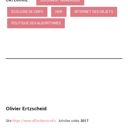
CATÉGORIE :
DOCUMENT NUMÉRIQUE
ECOLOGIE DE L'INFO
HDR
INTERNET DES OBJETS
POLITIQUE DES ALGORITHMES
Olivier Ertzscheid
Site
https://www.affordance.info
Articles créés
3017