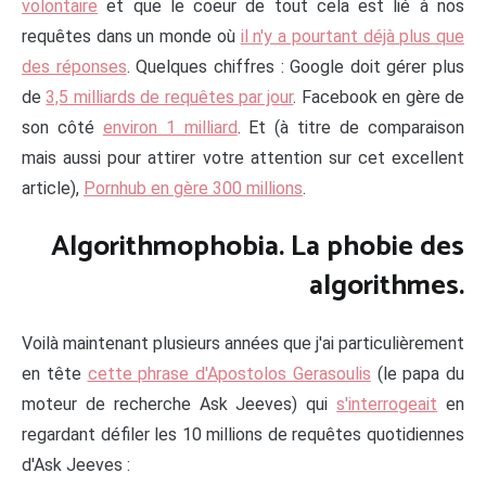
volontaire
et que le coeur de tout cela est lié à nos
requêtes dans un monde où
il n'y a pourtant déjà plus que
des réponses
. Quelques chiffres : Google doit gérer plus
de
3,5 milliards de requêtes par jour
. Facebook en gère de
son côté
environ 1 milliard
. Et (à titre de comparaison
mais aussi pour attirer votre attention sur cet excellent
article),
Pornhub en gère 300 millions
.
Algorithmophobia. La phobie des
algorithmes.
Voilà maintenant plusieurs années que j'ai particulièrement
en tête
cette phrase d'Apostolos Gerasoulis
(le papa du
moteur de recherche Ask Jeeves) qui
s'interrogeait
en
regardant défiler les 10 millions de requêtes quotidiennes
d'Ask Jeeves :