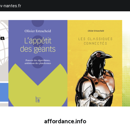
iv-nantes.fr
affordance.info