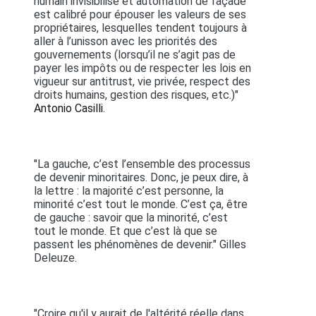
humain invisibilisé et automation de façade
est calibré pour épouser les valeurs de ses
propriétaires, lesquelles tendent toujours à
aller à l’unisson avec les priorités des
gouvernements (lorsqu’il ne s’agit pas de
payer les impôts ou de respecter les lois en
vigueur sur antitrust, vie privée, respect des
droits humains, gestion des risques, etc.)"
Antonio Casilli.
"La gauche, c’est l’ensemble des processus
de devenir minoritaires. Donc, je peux dire, à
la lettre : la majorité c’est personne, la
minorité c’est tout le monde. C’est ça, être
de gauche : savoir que la minorité, c’est
tout le monde. Et que c’est là que se
passent les phénomènes de devenir." Gilles
Deleuze.
"Croire qu'il y aurait de l'altérité réelle dans