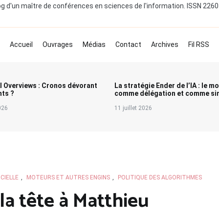
og d'un maître de conférences en sciences de l'information. ISSN 226
Accueil
Ouvrages
Médias
Contact
Archives
Fil RSS
I Overviews : Cronos dévorant
La stratégie Ender de l’IA : le m
nts ?
comme délégation et comme sim
2026
11 juillet 2026
ICIELLE
,
MOTEURS ET AUTRES ENGINS
,
POLITIQUE DES ALGORITHMES
la tête à Matthieu