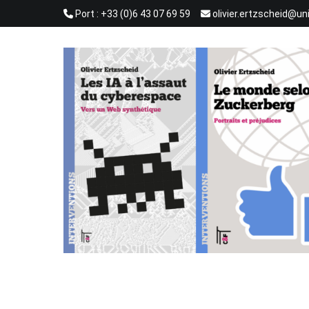
Aller
Port : +33 (0)6 43 07 69 59
olivier.ertzscheid@un
au
contenu