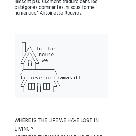
laissent pas aisément traduire dans les
catégories dominantes, ni sous forme
numérique." Antoinette Rouvroy.
┏┓ 

┃┃╱╲ In this 

┃╱╱╲╲ house 

╱╱╭╮╲╲ we 

▔▏┗┛▕▔  

╱▔▔▔▔▔▔▔▔▔▔╲ 

believe in Framasoft

╱╱┏┳┓╭╮┏┳┓ ╲╲ 

▔▏┗┻┛┃┃┗┻┛▕▔
WHERE IS THE LIFE WE HAVE LOST IN
LIVING ?