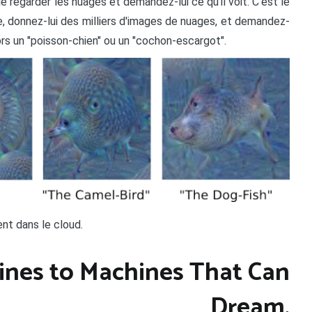
le regarder les nuages et demandez-lui ce qu'il voit. C'est le
, donnez-lui des milliers d'images de nuages, et demandez-
lors un "poisson-chien" ou un "cochon-escargot".
nt dans le cloud.
nes to Machines That Can
Dream.