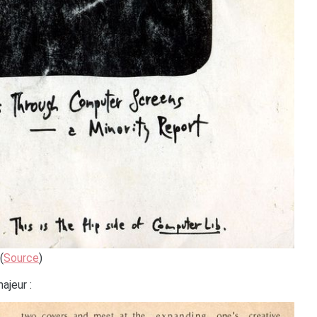
(
Source
)
ajeur :