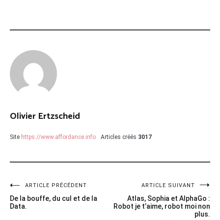
Olivier Ertzscheid
Site
https://www.affordance.info
Articles créés
3017
Navigation
ARTICLE PRÉCÉDENT
ARTICLE SUIVANT
De la bouffe, du cul et de la
Atlas, Sophia et AlphaGo :
de
Data.
Robot je t’aime, robot moi non
plus.