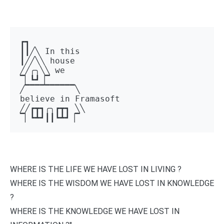
┏┓ 

┃┃╱╲ In this 

┃╱╱╲╲ house 

╱╱╭╮╲╲ we 

▔▏┗┛▕▔  

╱▔▔▔▔▔▔▔▔▔▔╲ 

believe in Framasoft

╱╱┏┳┓╭╮┏┳┓ ╲╲ 

▔▏┗┻┛┃┃┗┻┛▕▔
WHERE IS THE LIFE WE HAVE LOST IN LIVING ?
WHERE IS THE WISDOM WE HAVE LOST IN KNOWLEDGE
?
WHERE IS THE KNOWLEDGE WE HAVE LOST IN