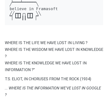
╱▔▔▔▔▔▔▔▔▔▔╲ 

believe in Framasoft

╱╱┏┳┓╭╮┏┳┓ ╲╲ 

▔▏┗┻┛┃┃┗┻┛▕▔
WHERE IS THE LIFE WE HAVE LOST IN LIVING ?
WHERE IS THE WISDOM WE HAVE LOST IN KNOWLEDGE
?
WHERE IS THE KNOWLEDGE WE HAVE LOST IN
INFORMATION ?"
T.S. ELIOT, IN CHORUSES FROM THE ROCK (1934)
... WHERE IS THE INFORMATION WE'VE LOST IN GOOGLE
?