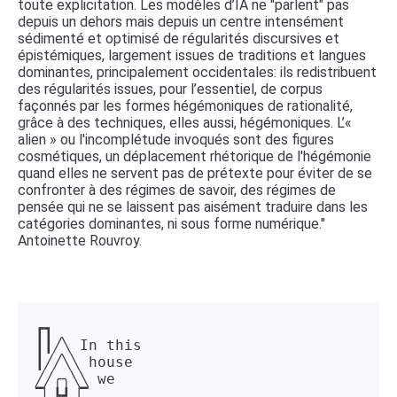
toute explicitation. Les modèles d’IA ne "parlent" pas
depuis un dehors mais depuis un centre intensément
sédimenté et optimisé de régularités discursives et
épistémiques, largement issues de traditions et langues
dominantes, principalement occidentales: ils redistribuent
des régularités issues, pour l’essentiel, de corpus
façonnés par les formes hégémoniques de rationalité,
grâce à des techniques, elles aussi, hégémoniques. L’«
alien » ou l'incomplétude invoqués sont des figures
cosmétiques, un déplacement rhétorique de l'hégémonie
quand elles ne servent pas de prétexte pour éviter de se
confronter à des régimes de savoir, des régimes de
pensée qui ne se laissent pas aisément traduire dans les
catégories dominantes, ni sous forme numérique."
Antoinette Rouvroy.
┏┓ 

┃┃╱╲ In this 

┃╱╱╲╲ house 

╱╱╭╮╲╲ we 

▔▏┗┛▕▔  
