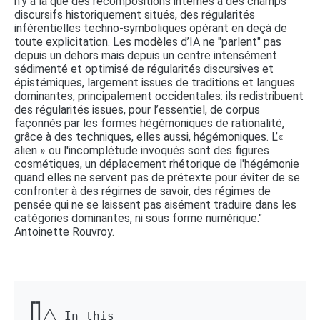
n'y a là que des recompositions internes à des champs
discursifs historiquement situés, des régularités
inférentielles techno-symboliques opérant en deçà de
toute explicitation. Les modèles d’IA ne "parlent" pas
depuis un dehors mais depuis un centre intensément
sédimenté et optimisé de régularités discursives et
épistémiques, largement issues de traditions et langues
dominantes, principalement occidentales: ils redistribuent
des régularités issues, pour l’essentiel, de corpus
façonnés par les formes hégémoniques de rationalité,
grâce à des techniques, elles aussi, hégémoniques. L’«
alien » ou l'incomplétude invoqués sont des figures
cosmétiques, un déplacement rhétorique de l'hégémonie
quand elles ne servent pas de prétexte pour éviter de se
confronter à des régimes de savoir, des régimes de
pensée qui ne se laissent pas aisément traduire dans les
catégories dominantes, ni sous forme numérique."
Antoinette Rouvroy.
┏┓ 

┃┃╱╲ In this 
