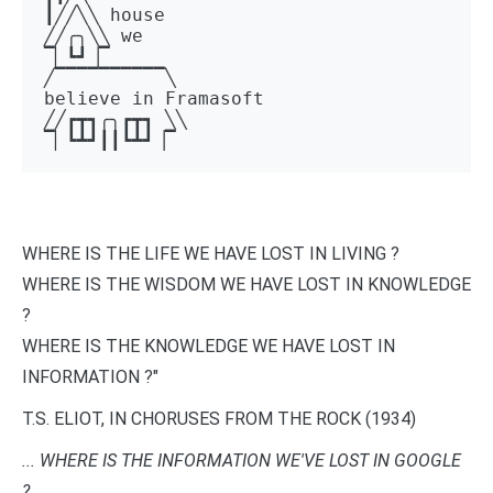
┃╱╱╲╲ house 

╱╱╭╮╲╲ we 

▔▏┗┛▕▔  

╱▔▔▔▔▔▔▔▔▔▔╲ 

believe in Framasoft

╱╱┏┳┓╭╮┏┳┓ ╲╲ 

▔▏┗┻┛┃┃┗┻┛▕▔
WHERE IS THE LIFE WE HAVE LOST IN LIVING ?
WHERE IS THE WISDOM WE HAVE LOST IN KNOWLEDGE
?
WHERE IS THE KNOWLEDGE WE HAVE LOST IN
INFORMATION ?"
T.S. ELIOT, IN CHORUSES FROM THE ROCK (1934)
... WHERE IS THE INFORMATION WE'VE LOST IN GOOGLE
?