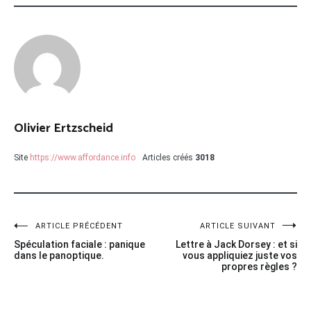
Olivier Ertzscheid
Site
https://www.affordance.info
Articles créés
3018
Navigation
ARTICLE PRÉCÉDENT
ARTICLE SUIVANT
Spéculation faciale : panique
Lettre à Jack Dorsey : et si
de
dans le panoptique.
vous appliquiez juste vos
propres règles ?
l’article