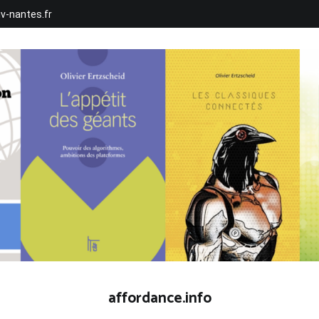
iv-nantes.fr
affordance.info