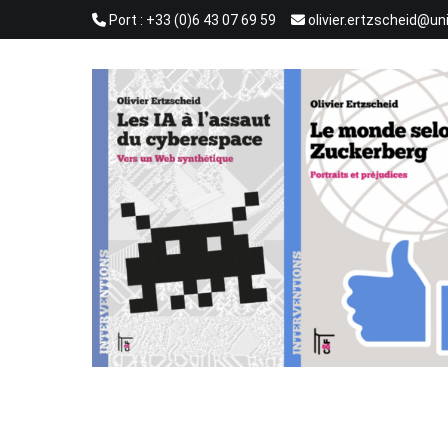
Aller
Port : +33 (0)6 43 07 69 59
olivier.ertzscheid@un
au
contenu