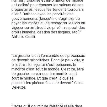
humain invisibilisé et automation de façade
est calibré pour épouser les valeurs de ses
propriétaires, lesquelles tendent toujours à
aller à l’unisson avec les priorités des
gouvernements (lorsqu’il ne s’agit pas de
payer les impôts ou de respecter les lois en
vigueur sur antitrust, vie privée, respect des
droits humains, gestion des risques, etc.)"
Antonio Casilli.
"La gauche, c’est l’ensemble des processus
de devenir minoritaires. Donc, je peux dire, à
la lettre : la majorité c’est personne, la
minorité c’est tout le monde. C’est ça, être
de gauche : savoir que la minorité, c’est
tout le monde. Et que c’est là que se
passent les phénomènes de devenir." Gilles
Deleuze.
"Croire qu'il y aurait de l'altérité réelle dans