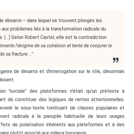
 de désarroi – dans lequel se trouvent plongés les
 aux problèmes liés à la transformation radicale du
lle. (…) Selon Robert Castel, elle est la contradiction
rimente l'énigme de sa cohésion et tente de conjurer le
de sa fracture …"
enre de désarroi et d'interrogation sur le rôle, désormais
lissent.
ion "sociale" des plateformes n'était qu'un prétexte à
ant de constituer des logiques de rentes attentionnelles.
devenir le sous-texte tonitruant de classes populaires et
uvent radicale à la panoplie habituelle de leurs usages
effets de
polarisation
inhérents aux plateformes et à des
naire plutôt associé aux milieux bourgeois.