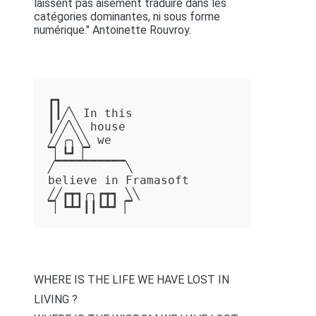
laissent pas aisément traduire dans les
catégories dominantes, ni sous forme
numérique." Antoinette Rouvroy.
┏┓ 

┃┃╱╲ In this 

┃╱╱╲╲ house 

╱╱╭╮╲╲ we 

▔▏┗┛▕▔  

╱▔▔▔▔▔▔▔▔▔▔╲ 

believe in Framasoft

╱╱┏┳┓╭╮┏┳┓ ╲╲ 

▔▏┗┻┛┃┃┗┻┛▕▔
WHERE IS THE LIFE WE HAVE LOST IN
LIVING ?