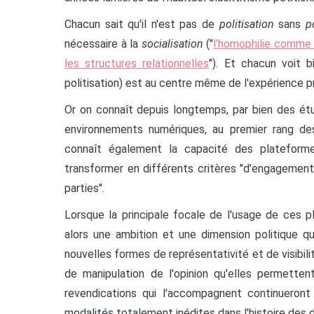
Chacun sait qu'il n'est pas de
politisation
sans
p
nécessaire à la
socialisation
("
l'homophilie comme 
les structures relationnelles
"). Et chacun voit b
politisation) est au centre même de l'expérience p
Or on connaît depuis longtemps, par bien des ét
environnements numériques, au premier rang desq
connaît également la capacité des plateforme
transformer en différents critères "d'engagement
parties".
Lorsque la principale focale de l'usage de ces 
alors une ambition et une dimension politique q
nouvelles formes de représentativité et de visibil
de manipulation de l'opinion qu'elles permetten
revendications qui l'accompagnent continueron
modalités totalement inédites dans l'histoire des