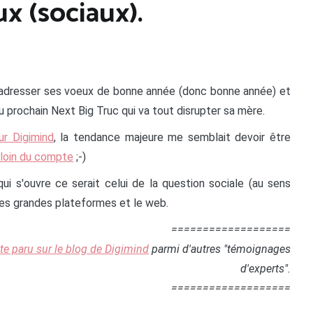
ux (sociaux).
ur adresser ses voeux de bonne année (donc bonne année) et
du prochain Next Big Truc qui va tout disrupter sa mère.
ur Digimind
, la tendance majeure me semblait devoir être
p loin du compte
;-)
qui s'ouvre ce serait celui de la question sociale (au sens
r les grandes plateformes et le web.
===================
xte paru sur le blog de Digimind
parmi d'autres "témoignages
d'experts".
===================