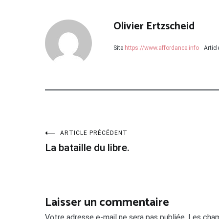
Olivier Ertzscheid
Site
https://www.affordance.info
Artic
Navigation
ARTICLE PRÉCÉDENT
La bataille du libre.
de
l’article
Laisser un commentaire
Votre adresse e-mail ne sera pas publiée.
Les cham